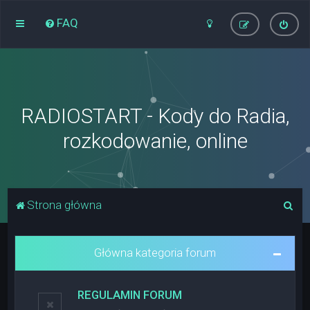
FAQ
RADIOSTART - Kody do Radia,
rozkodowanie, online
S
Strona główna
z
u
Główna kategoria forum
k
a
REGULAMIN FORUM
j