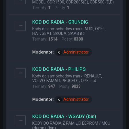
MODEL: CDR1500, CDR2005(E), CDR500 (D,E)
Tematy:
1
Posty:
1
KOD DO RADIA - GRUNDIG
Kody do samochodów marki AUDI, OPEL,
FIAT, SEAT, SKODA, SAAB itd.
Tematy:
1514
Posty:
8380
Moderator:
Administrator
KOD DO RADIA - PHILIPS
Kody do samochodów marki RENAULT,
VOLVO, FAMAR, PEUGEOT, OPEL itd.
Tematy:
947
Posty:
9033
Moderator:
Administrator
KOD DO RADIA - WSADY (bin)
KODY DO RADIA Z PAMIĘCI EEPROM / MCU
(dump), (bin)