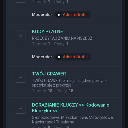
Tematy:
1
Posty:
1
Moderator:
Administrator
KODY PŁATNE
PRZECZYTAJ ZANIM NAPISZESZ
Tematy:
1
Posty:
1
Moderator:
Administrator
TWÓJ GRAWER
TWÓJ GRAWER to miejsce, gdzie pomysł
spotyka się z precyzją.
Tematy:
18
Posty:
18
DORABIANIE KLUCZY >> Kodowanie
Kluczyka <<
Samochodowe, Mieszkaniowe, Motocyklowe,
Nawiercane i Tubularne.
Tematy:
9
Posty:
9