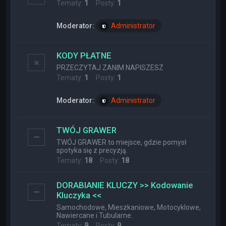
Tematy:
1
Posty:
1
Moderator:
Administrator
KODY PŁATNE
PRZECZYTAJ ZANIM NAPISZESZ
Tematy:
1
Posty:
1
Moderator:
Administrator
TWÓJ GRAWER
TWÓJ GRAWER to miejsce, gdzie pomysł
spotyka się z precyzją.
Tematy:
18
Posty:
18
DORABIANIE KLUCZY >> Kodowanie
Kluczyka <<
Samochodowe, Mieszkaniowe, Motocyklowe,
Nawiercane i Tubularne.
Tematy:
9
Posty:
9