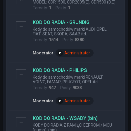
MODEL: CDR1500, CDR2005(E), CDR500 (D,E)
Tematy:
1
Posty:
1
KOD DO RADIA - GRUNDIG
Kody do samochodów marki AUDI, OPEL,
FIAT, SEAT, SKODA, SAAB itd.
Tematy:
1514
Posty:
8380
Moderator:
Administrator
KOD DO RADIA - PHILIPS
Kody do samochodów marki RENAULT,
VOLVO, FAMAR, PEUGEOT, OPEL itd.
Tematy:
947
Posty:
9033
Moderator:
Administrator
KOD DO RADIA - WSADY (bin)
KODY DO RADIA Z PAMIĘCI EEPROM / MCU
(dump), (bin)