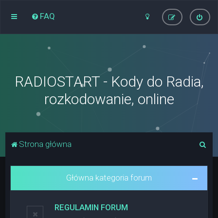
FAQ
RADIOSTART - Kody do Radia,
rozkodowanie, online
S
Strona główna
z
u
Główna kategoria forum
k
a
REGULAMIN FORUM
j