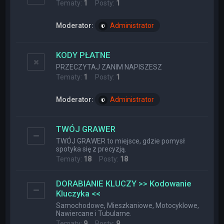
Tematy:
1
Posty:
1
Moderator:
Administrator
KODY PŁATNE
PRZECZYTAJ ZANIM NAPISZESZ
Tematy:
1
Posty:
1
Moderator:
Administrator
TWÓJ GRAWER
TWÓJ GRAWER to miejsce, gdzie pomysł
spotyka się z precyzją.
Tematy:
18
Posty:
18
DORABIANIE KLUCZY >> Kodowanie
Kluczyka <<
Samochodowe, Mieszkaniowe, Motocyklowe,
Nawiercane i Tubularne.
Tematy:
9
Posty:
9