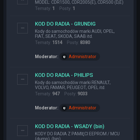
MODEL: CDR1500, CDR2005(E), CDR500 (D,E)
Tematy:
1
Posty:
1
KOD DO RADIA - GRUNDIG
Kody do samochodów marki AUDI, OPEL,
FIAT, SEAT, SKODA, SAAB itd.
Tematy:
1514
Posty:
8380
Moderator:
Administrator
KOD DO RADIA - PHILIPS
Kody do samochodów marki RENAULT,
VOLVO, FAMAR, PEUGEOT, OPEL itd.
Tematy:
947
Posty:
9033
Moderator:
Administrator
KOD DO RADIA - WSADY (bin)
KODY DO RADIA Z PAMIĘCI EEPROM / MCU
(dump), (bin)