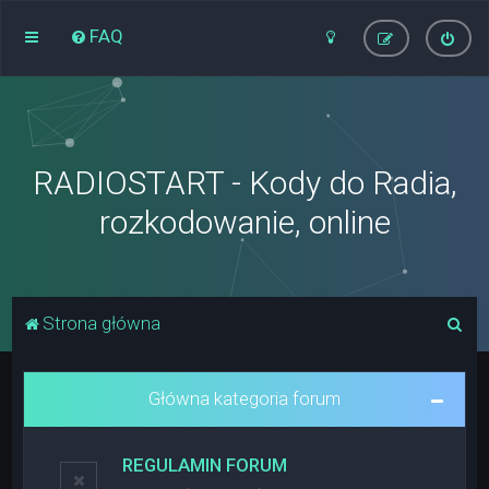
FAQ
RADIOSTART - Kody do Radia,
rozkodowanie, online
S
Strona główna
z
u
Główna kategoria forum
k
a
REGULAMIN FORUM
j