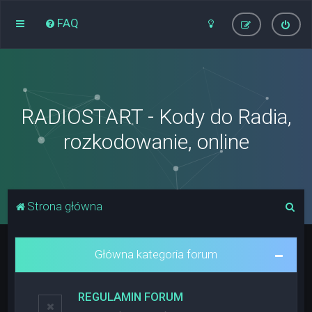
FAQ
RADIOSTART - Kody do Radia,
rozkodowanie, online
S
Strona główna
z
u
Główna kategoria forum
k
a
REGULAMIN FORUM
j