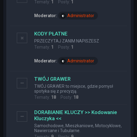
Tematy:
1
Posty:
1
Moderator:
Administrator
KODY PŁATNE
PRZECZYTAJ ZANIM NAPISZESZ
Tematy:
1
Posty:
1
Moderator:
Administrator
TWÓJ GRAWER
TWÓJ GRAWER to miejsce, gdzie pomysł
spotyka się z precyzją.
Tematy:
18
Posty:
18
DORABIANIE KLUCZY >> Kodowanie
Kluczyka <<
Samochodowe, Mieszkaniowe, Motocyklowe,
Nawiercane i Tubularne.
Tematy:
9
Posty:
9