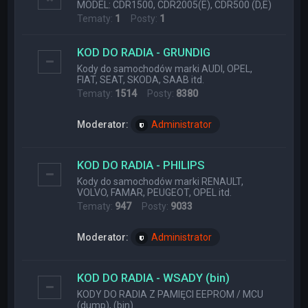
MODEL: CDR1500, CDR2005(E), CDR500 (D,E)
Tematy:
1
Posty:
1
KOD DO RADIA - GRUNDIG
Kody do samochodów marki AUDI, OPEL,
FIAT, SEAT, SKODA, SAAB itd.
Tematy:
1514
Posty:
8380
Moderator:
Administrator
KOD DO RADIA - PHILIPS
Kody do samochodów marki RENAULT,
VOLVO, FAMAR, PEUGEOT, OPEL itd.
Tematy:
947
Posty:
9033
Moderator:
Administrator
KOD DO RADIA - WSADY (bin)
KODY DO RADIA Z PAMIĘCI EEPROM / MCU
(dump), (bin)