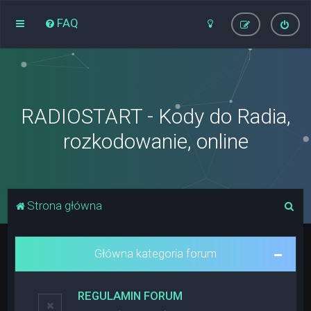
FAQ
RADIOSTART - Kody do Radia,
rozkodowanie, online
S
Strona główna
z
u
Główna kategoria forum
k
a
REGULAMIN FORUM
j