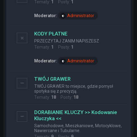
Tematy:
1
Posty:
1
Moderator:
Administrator
KODY PŁATNE
PRZECZYTAJ ZANIM NAPISZESZ
Tematy:
1
Posty:
1
Moderator:
Administrator
TWÓJ GRAWER
TWÓJ GRAWER to miejsce, gdzie pomysł
spotyka się z precyzją.
Tematy:
18
Posty:
18
DORABIANIE KLUCZY >> Kodowanie
Kluczyka <<
Samochodowe, Mieszkaniowe, Motocyklowe,
Nawiercane i Tubularne.
Tematy:
9
Posty:
9