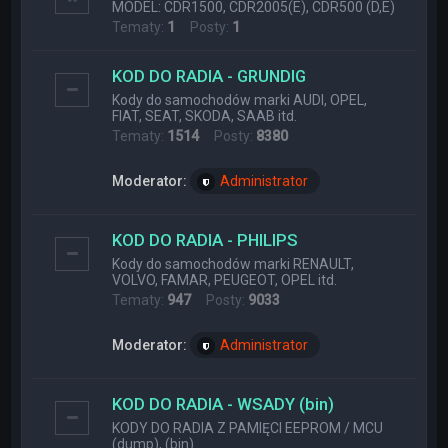
MODEL: CDR1500, CDR2005(E), CDR500 (D,E)
Tematy:
1
Posty:
1
KOD DO RADIA - GRUNDIG
Kody do samochodów marki AUDI, OPEL,
FIAT, SEAT, SKODA, SAAB itd.
Tematy:
1514
Posty:
8380
Moderator:
Administrator
KOD DO RADIA - PHILIPS
Kody do samochodów marki RENAULT,
VOLVO, FAMAR, PEUGEOT, OPEL itd.
Tematy:
947
Posty:
9033
Moderator:
Administrator
KOD DO RADIA - WSADY (bin)
KODY DO RADIA Z PAMIĘCI EEPROM / MCU
(dump), (bin)