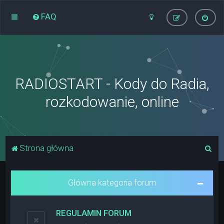
FAQ
RADIOSTART - Kody do Radia,
rozkodowanie, online
S
Strona główna
z
u
Główna kategoria forum
k
a
REGULAMIN FORUM
j