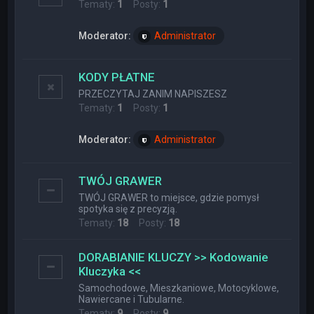
Tematy:
1
Posty:
1
Moderator:
Administrator
KODY PŁATNE
PRZECZYTAJ ZANIM NAPISZESZ
Tematy:
1
Posty:
1
Moderator:
Administrator
TWÓJ GRAWER
TWÓJ GRAWER to miejsce, gdzie pomysł
spotyka się z precyzją.
Tematy:
18
Posty:
18
DORABIANIE KLUCZY >> Kodowanie
Kluczyka <<
Samochodowe, Mieszkaniowe, Motocyklowe,
Nawiercane i Tubularne.
Tematy:
9
Posty:
9