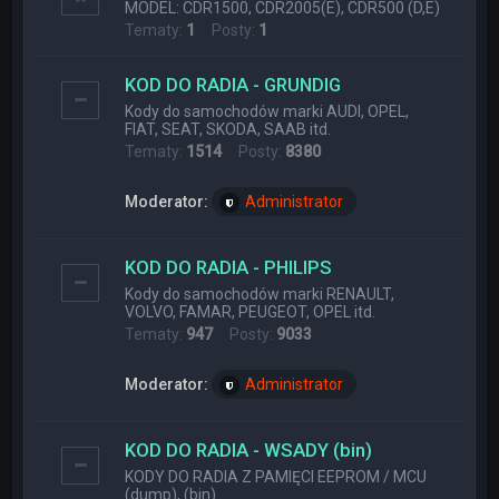
MODEL: CDR1500, CDR2005(E), CDR500 (D,E)
Tematy:
1
Posty:
1
KOD DO RADIA - GRUNDIG
Kody do samochodów marki AUDI, OPEL,
FIAT, SEAT, SKODA, SAAB itd.
Tematy:
1514
Posty:
8380
Moderator:
Administrator
KOD DO RADIA - PHILIPS
Kody do samochodów marki RENAULT,
VOLVO, FAMAR, PEUGEOT, OPEL itd.
Tematy:
947
Posty:
9033
Moderator:
Administrator
KOD DO RADIA - WSADY (bin)
KODY DO RADIA Z PAMIĘCI EEPROM / MCU
(dump), (bin)