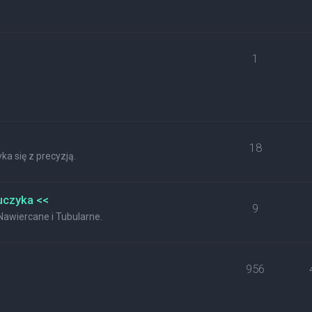
1
18
a się z precyzją.
uczyka <<
9
wiercane i Tubularne.
956