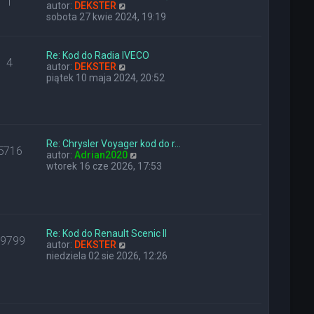
1
n
W
y
autor:
DEKSTER
a
y
p
sobota 27 kwie 2024, 19:19
j
ś
o
n
w
s
o
i
t
Re: Kod do Radia IVECO
4
w
e
W
autor:
DEKSTER
s
t
y
piątek 10 maja 2024, 20:52
z
l
ś
y
n
w
p
a
i
o
j
e
s
n
t
t
o
Re: Chrysler Voyager kod do r…
l
5716
w
W
autor:
Adrian2020
n
s
y
wtorek 16 cze 2026, 17:53
a
z
ś
j
y
w
n
p
i
o
o
e
w
s
t
s
t
l
Re: Kod do Renault Scenic II
z
29799
W
n
autor:
DEKSTER
y
y
a
niedziela 02 sie 2026, 12:26
p
ś
j
o
w
n
s
i
o
t
e
w
t
s