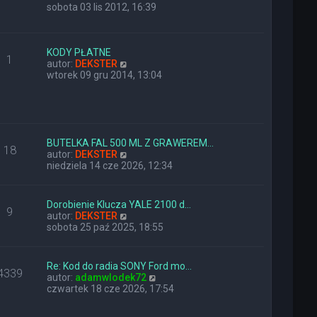
y
sobota 03 lis 2012, 16:39
ś
w
i
e
KODY PŁATNE
1
t
W
autor:
DEKSTER
l
y
wtorek 09 gru 2014, 13:04
n
ś
a
w
j
i
n
e
o
t
w
l
BUTELKA FAL 500 ML Z GRAWEREM…
18
s
n
W
autor:
DEKSTER
z
a
y
niedziela 14 cze 2026, 12:34
y
j
ś
p
n
w
o
o
i
Dorobienie Klucza YALE 2100 d…
9
s
w
e
W
autor:
DEKSTER
t
s
t
y
sobota 25 paź 2025, 18:55
z
l
ś
y
n
w
p
a
i
Re: Kod do radia SONY Ford mo…
o
j
4339
e
W
autor:
adamwlodek72
s
n
t
y
czwartek 18 cze 2026, 17:54
t
o
l
ś
w
n
w
s