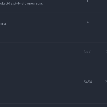
1
du QR z płyty Głównej radia.
2
ROPA
897
5454