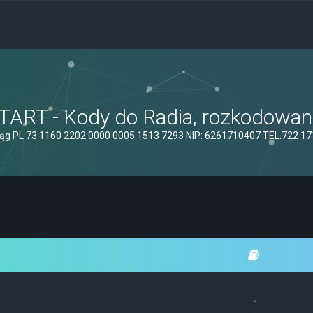
ART - Kody do Radia, rozkodowanie
ąg PL 73 1160 2202 0000 0005 1513 7293 NIP: 6261710407 TEL.722 1
1