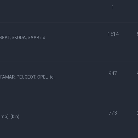
1
1514
SEAT, SKODA, SAAB itd.
947
FAMAR, PEUGEOT, OPEL itd.
773
p), (bin)