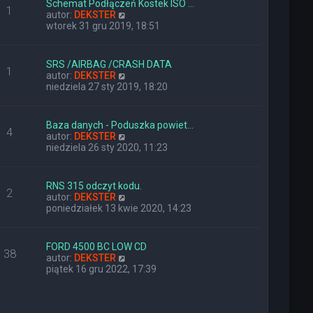
Schemat Podłączeń Kostek ISO …
o
j
1
W
autor:
DEKSTER
s
n
y
wtorek 31 gru 2019, 18:51
t
o
ś
w
w
s
i
z
SRS /AIRBAG /CRASH DATA
1
e
y
W
autor:
DEKSTER
t
p
y
niedziela 27 sty 2019, 18:20
l
o
ś
n
s
w
a
t
i
Baza danych - Poduszka powiet…
j
4
e
W
autor:
DEKSTER
n
t
y
niedziela 26 sty 2020, 11:23
o
l
ś
w
n
w
s
a
i
z
RNS 315 odczyt kodu.
j
2
e
y
W
autor:
DEKSTER
n
t
p
y
poniedziałek 13 kwie 2020, 14:23
o
l
o
ś
w
n
s
w
s
a
t
i
z
FORD 4500 BC LOW CD
j
38
e
y
W
autor:
DEKSTER
n
t
p
y
piątek 16 gru 2022, 17:39
o
l
o
ś
w
n
s
w
s
a
t
i
z
j