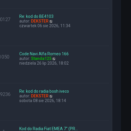
a
i
z
j
e
y
n
t
p
o
l
Re: kod do BE4103
o
10127
w
W
n
autor:
DEKSTER
s
s
y
a
czwartek 06 sie 2026, 11:34
t
z
ś
j
y
w
n
p
i
o
o
e
w
s
t
s
t
l
z
Code Navi Alfa Romeo 166
1050
n
W
y
autor:
Standa125
a
y
p
niedziela 26 lip 2026, 18:02
j
ś
o
n
w
s
o
i
t
w
e
s
t
z
l
Re: kod do radia bosh iveco
29236
y
W
n
autor:
DEKSTER
p
y
a
sobota 08 sie 2026, 18:14
o
ś
j
s
w
n
t
i
o
e
w
t
s
l
z
Kod do Radia Fiat EMEA 7" (PR…