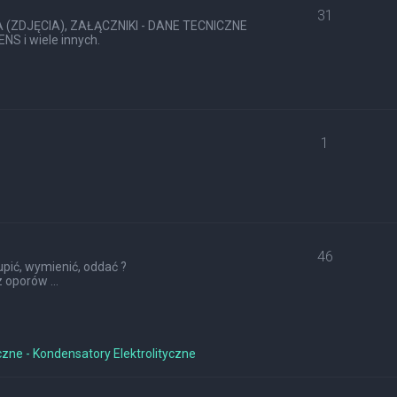
31
ZDJĘCIA), ZAŁĄCZNIKI - DANE TECNICZNE
S i wiele innych.
1
46
pić, wymienić, oddać ?
 oporów ...
czne - Kondensatory Elektrolityczne