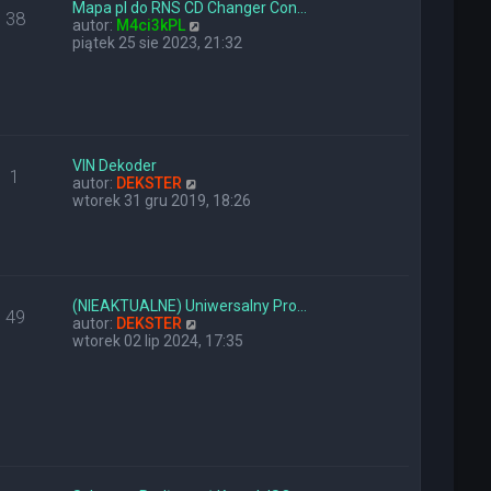
y
n
Mapa pl do RNS CD Changer Con…
38
p
a
W
autor:
M4ci3kPL
o
j
y
piątek 25 sie 2023, 21:32
s
n
ś
t
o
w
w
i
s
e
z
t
y
l
p
n
VIN Dekoder
1
o
W
a
autor:
DEKSTER
s
y
j
wtorek 31 gru 2019, 18:26
t
ś
n
w
o
i
w
e
s
t
z
l
y
(NIEAKTUALNE) Uniwersalny Pro…
49
n
W
p
autor:
DEKSTER
a
y
o
wtorek 02 lip 2024, 17:35
j
ś
s
n
w
t
o
i
w
e
s
t
z
l
y
n
p
a