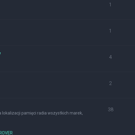
1
1
w
4
2
38
lokalizacji pamięci radia wszystkich marek,
ROVER