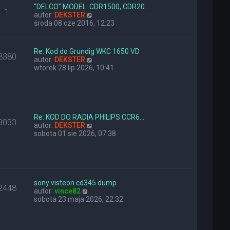
l
z
"DELCO" MODEL: CDR1500, CDR20…
1
n
W
y
autor:
DEKSTER
a
y
p
środa 08 cze 2016, 12:23
j
ś
o
n
w
s
o
i
t
Re: Kod do Grundig WKC 1650 VD
8380
w
e
W
autor:
DEKSTER
s
t
y
wtorek 28 lip 2026, 10:41
z
l
ś
y
n
w
p
a
i
o
j
e
s
n
t
t
o
l
Re: KOD DO RADIA PHILIPS CCR6…
9033
w
n
W
autor:
DEKSTER
s
a
y
sobota 01 sie 2026, 07:38
z
j
ś
y
n
w
p
o
i
o
w
e
s
s
t
t
z
l
sony visteon cd345 dump
2448
W
y
n
autor:
vince82
y
p
a
sobota 23 maja 2026, 22:32
ś
o
j
w
s
n
i
t
o