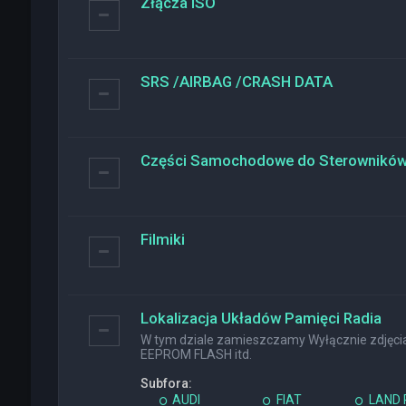
Złącza ISO
SRS /AIRBAG /CRASH DATA
Części Samochodowe do Sterownikó
Filmiki
Lokalizacja Układów Pamięci Radia
W tym dziale zamieszczamy Wyłącznie zdjęcia 
EEPROM FLASH itd.
Subfora:
AUDI
FIAT
LAND 