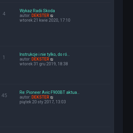
e
w
t
s
l
z
Wykaz Radii Skoda
4
n
y
W
autor:
DEKSTER
a
p
y
wtorek 21 kwie 2020, 17:10
j
o
ś
n
s
w
o
t
i
w
e
s
t
z
l
y
n
Instrukcje i nie tylko, do ró…
1
p
a
W
autor:
DEKSTER
o
j
y
wtorek 31 gru 2019, 18:38
s
n
ś
t
o
w
w
i
s
e
z
t
y
l
Re: Pioneer Avic F900BT aktua…
45
p
n
W
autor:
DEKSTER
o
a
y
piątek 20 sty 2017, 13:03
s
j
ś
t
n
w
o
i
w
e
s
t
z
l