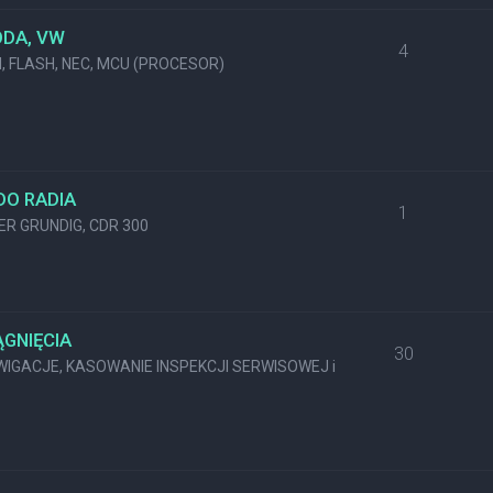
ODA, VW
4
M, FLASH, NEC, MCU (PROCESOR)
DO RADIA
1
KER GRUNDIG, CDR 300
GNIĘCIA
30
GACJE, KASOWANIE INSPEKCJI SERWISOWEJ i