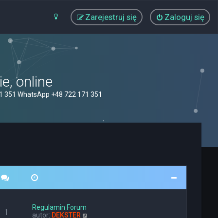
Zarejestruj się
Zaloguj się
, online
71 351 WhatsApp +48 722 171 351
Regulamin Forum
1
W
autor:
DEKSTER