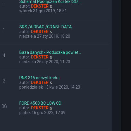
Schemat Podłączeń Kostek ISO …
o
j
1
W
autor:
DEKSTER
s
n
y
wtorek 31 gru 2019, 18:51
t
o
ś
w
w
s
i
z
SRS /AIRBAG /CRASH DATA
1
e
y
W
autor:
DEKSTER
t
p
y
niedziela 27 sty 2019, 18:20
l
o
ś
n
s
w
a
t
i
Baza danych - Poduszka powiet…
j
4
e
W
autor:
DEKSTER
n
t
y
niedziela 26 sty 2020, 11:23
o
l
ś
w
n
w
s
a
i
z
RNS 315 odczyt kodu.
j
2
e
y
W
autor:
DEKSTER
n
t
p
y
poniedziałek 13 kwie 2020, 14:23
o
l
o
ś
w
n
s
w
s
a
t
i
z
FORD 4500 BC LOW CD
j
38
e
y
W
autor:
DEKSTER
n
t
p
y
piątek 16 gru 2022, 17:39
o
l
o
ś
w
n
s
w
s
a
t
i
z
j