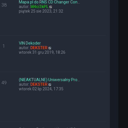
y
n
Mapa pl do RNS CD Changer Con…
38
p
a
W
autor:
M4ci3kPL
o
j
y
piątek 25 sie 2023, 21:32
s
n
ś
t
o
w
w
i
s
e
z
t
y
l
p
n
VIN Dekoder
1
o
W
a
autor:
DEKSTER
s
y
j
wtorek 31 gru 2019, 18:26
t
ś
n
w
o
i
w
e
s
t
z
l
y
(NIEAKTUALNE) Uniwersalny Pro…
49
n
W
p
autor:
DEKSTER
a
y
o
wtorek 02 lip 2024, 17:35
j
ś
s
n
w
t
o
i
w
e
s
t
z
l
y
n
p
a