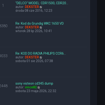
l
z
"DELCO" MODEL: CDR1500, CDR20…
1
n
W
y
autor:
DEKSTER
a
y
p
środa 08 cze 2016, 12:23
j
ś
o
n
w
s
o
i
t
Re: Kod do Grundig WKC 1650 VD
8380
w
e
W
autor:
DEKSTER
s
t
y
wtorek 28 lip 2026, 10:41
z
l
ś
y
n
w
p
a
i
o
j
e
s
n
t
t
o
l
Re: KOD DO RADIA PHILIPS CCR6…
9033
w
n
W
autor:
DEKSTER
s
a
y
sobota 01 sie 2026, 07:38
z
j
ś
y
n
w
p
o
i
o
w
e
s
s
t
t
z
l
sony visteon cd345 dump
2448
W
y
n
autor:
vince82
y
p
a
sobota 23 maja 2026, 22:32
ś
o
j
w
s
n
i
t
o