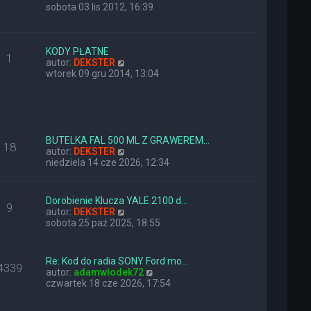
y
sobota 03 lis 2012, 16:39
ś
w
i
e
KODY PŁATNE
1
t
W
autor:
DEKSTER
l
y
wtorek 09 gru 2014, 13:04
n
ś
a
w
j
i
n
e
o
t
w
l
BUTELKA FAL 500 ML Z GRAWEREM…
18
s
n
W
autor:
DEKSTER
z
a
y
niedziela 14 cze 2026, 12:34
y
j
ś
p
n
w
o
o
i
Dorobienie Klucza YALE 2100 d…
9
s
w
e
W
autor:
DEKSTER
t
s
t
y
sobota 25 paź 2025, 18:55
z
l
ś
y
n
w
p
a
i
Re: Kod do radia SONY Ford mo…
o
j
4339
e
W
autor:
adamwlodek72
s
n
t
y
czwartek 18 cze 2026, 17:54
t
o
l
ś
w
n
w
s