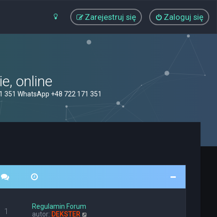
Zarejestruj się
Zaloguj się
, online
71 351 WhatsApp +48 722 171 351
Regulamin Forum
1
W
autor:
DEKSTER