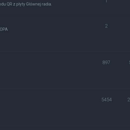
1
du QR z płyty Głównej radia.
2
ROPA
897
5454