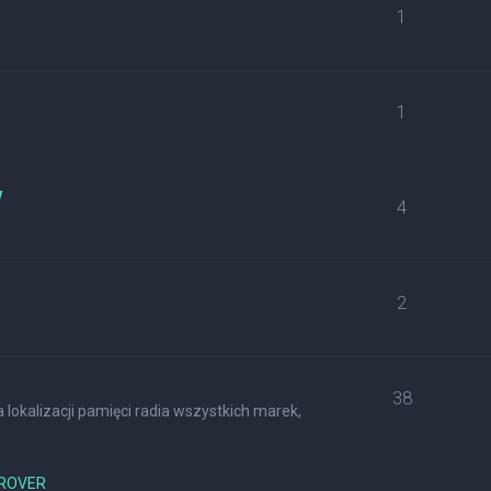
1
1
w
4
2
38
lokalizacji pamięci radia wszystkich marek,
ROVER