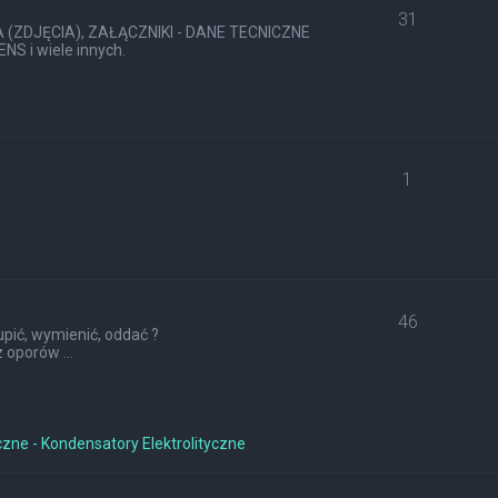
31
ZDJĘCIA), ZAŁĄCZNIKI - DANE TECNICZNE
S i wiele innych.
1
46
pić, wymienić, oddać ?
 oporów ...
czne - Kondensatory Elektrolityczne