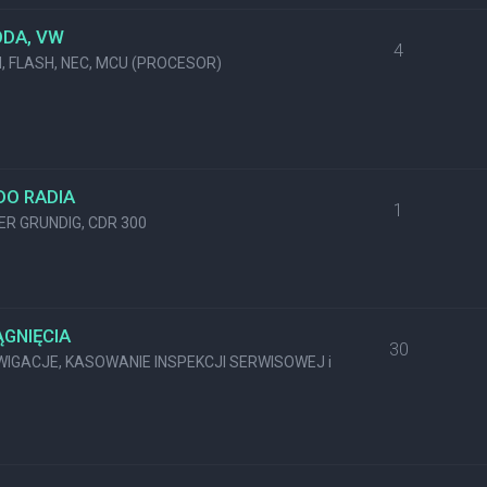
ODA, VW
4
M, FLASH, NEC, MCU (PROCESOR)
DO RADIA
1
KER GRUNDIG, CDR 300
GNIĘCIA
30
GACJE, KASOWANIE INSPEKCJI SERWISOWEJ i