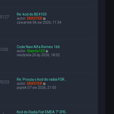
a
i
z
j
e
y
n
t
p
o
l
Re: kod do BE4103
o
10127
w
W
n
autor:
DEKSTER
s
s
y
a
czwartek 06 sie 2026, 11:34
t
z
ś
j
y
w
n
p
i
o
o
e
w
s
t
s
t
l
z
Code Navi Alfa Romeo 166
1050
n
W
y
autor:
Standa125
a
y
p
niedziela 26 lip 2026, 18:02
j
ś
o
n
w
s
o
i
t
w
e
s
t
z
l
Re: Proszę o kod do radia FOR…
29233
y
W
n
autor:
DEKSTER
p
y
a
piątek 07 sie 2026, 21:05
o
ś
j
s
w
n
t
i
o
e
w
t
s
l
z
Kod do Radia Fiat EMEA 7" (PR…