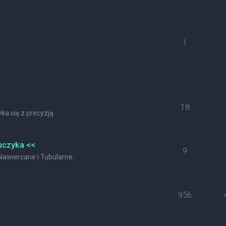
1
18
a się z precyzją.
uczyka <<
9
wiercane i Tubularne.
956