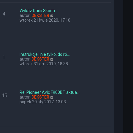
e
w
t
s
l
z
Wykaz Radii Skoda
4
n
y
W
autor:
DEKSTER
a
p
y
wtorek 21 kwie 2020, 17:10
j
o
ś
n
s
w
o
t
i
w
e
s
t
z
l
y
n
Instrukcje i nie tylko, do ró…
1
p
a
W
autor:
DEKSTER
o
j
y
wtorek 31 gru 2019, 18:38
s
n
ś
t
o
w
w
i
s
e
z
t
y
l
Re: Pioneer Avic F900BT aktua…
45
p
n
W
autor:
DEKSTER
o
a
y
piątek 20 sty 2017, 13:03
s
j
ś
t
n
w
o
i
w
e
s
t
z
l