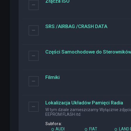
Złącza ISO
SRS /AIRBAG /CRASH DATA
Części Samochodowe do Sterownikó
Filmiki
Lokalizacja Układów Pamięci Radia
W tym dziale zamieszczamy Wyłącznie zdjęcia 
EEPROM FLASH itd.
Subfora:
AUDI
FIAT
LAND 