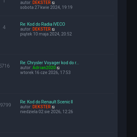
1
n
W
y
autor:
DEKSTER
a
y
p
sobota 27 kwie 2024, 19:19
j
ś
o
n
w
s
o
i
t
Re: Kod do Radia IVECO
4
w
e
W
autor:
DEKSTER
s
t
y
piątek 10 maja 2024, 20:52
z
l
ś
y
n
w
p
a
i
o
j
e
s
n
t
t
o
Re: Chrysler Voyager kod do r…
l
5716
w
W
autor:
Adrian2020
n
s
y
wtorek 16 cze 2026, 17:53
a
z
ś
j
y
w
n
p
i
o
o
e
w
s
t
s
t
l
Re: Kod do Renault Scenic II
z
29799
W
n
autor:
DEKSTER
y
y
a
niedziela 02 sie 2026, 12:26
p
ś
j
o
w
n
s
i
o
t
e
w
t
s