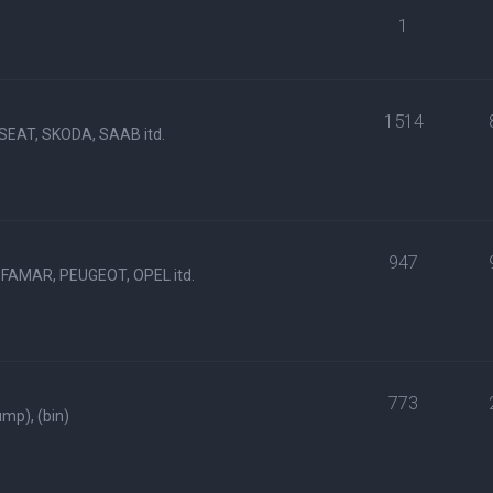
1
1514
SEAT, SKODA, SAAB itd.
947
FAMAR, PEUGEOT, OPEL itd.
773
p), (bin)