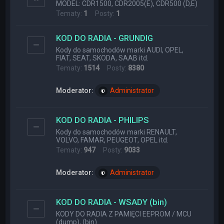
MODEL: CDR1500, CDR2005(E), CDR500 (D,E)
Tematy:
1
Posty:
1
KOD DO RADIA - GRUNDIG
Kody do samochodów marki AUDI, OPEL,
FIAT, SEAT, SKODA, SAAB itd.
Tematy:
1514
Posty:
8380
Moderator:
Administrator
KOD DO RADIA - PHILIPS
Kody do samochodów marki RENAULT,
VOLVO, FAMAR, PEUGEOT, OPEL itd.
Tematy:
947
Posty:
9033
Moderator:
Administrator
KOD DO RADIA - WSADY (bin)
KODY DO RADIA Z PAMIĘCI EEPROM / MCU
(dump), (bin)