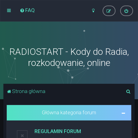
FAQ
RADIOSTART - Kody do Radia,
rozkodowanie, online
S
Strona główna
z
u
Główna kategoria forum
k
a
REGULAMIN FORUM
j