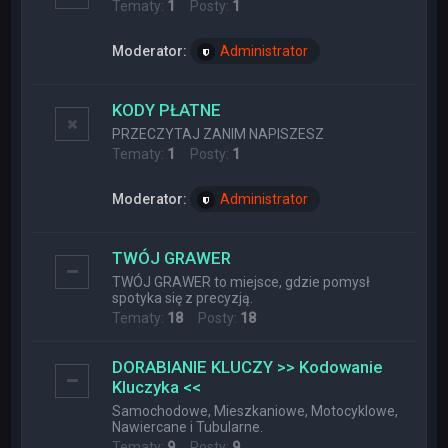
Tematy:
1
Posty:
1
Moderator:
Administrator
KODY PŁATNE
PRZECZYTAJ ZANIM NAPISZESZ
Tematy:
1
Posty:
1
Moderator:
Administrator
TWÓJ GRAWER
TWÓJ GRAWER to miejsce, gdzie pomysł
spotyka się z precyzją.
Tematy:
18
Posty:
18
DORABIANIE KLUCZY >> Kodowanie
Kluczyka <<
Samochodowe, Mieszkaniowe, Motocyklowe,
Nawiercane i Tubularne.
Tematy:
9
Posty:
9