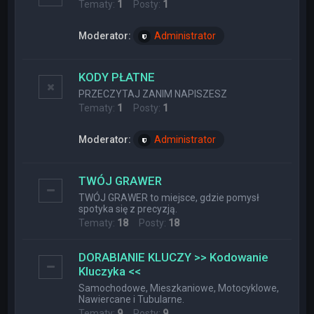
Tematy:
1
Posty:
1
Moderator:
Administrator
KODY PŁATNE
PRZECZYTAJ ZANIM NAPISZESZ
Tematy:
1
Posty:
1
Moderator:
Administrator
TWÓJ GRAWER
TWÓJ GRAWER to miejsce, gdzie pomysł
spotyka się z precyzją.
Tematy:
18
Posty:
18
DORABIANIE KLUCZY >> Kodowanie
Kluczyka <<
Samochodowe, Mieszkaniowe, Motocyklowe,
Nawiercane i Tubularne.
Tematy:
9
Posty:
9