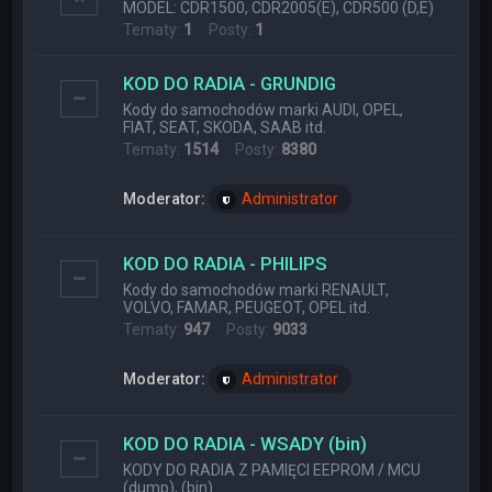
MODEL: CDR1500, CDR2005(E), CDR500 (D,E)
Tematy:
1
Posty:
1
KOD DO RADIA - GRUNDIG
Kody do samochodów marki AUDI, OPEL,
FIAT, SEAT, SKODA, SAAB itd.
Tematy:
1514
Posty:
8380
Moderator:
Administrator
KOD DO RADIA - PHILIPS
Kody do samochodów marki RENAULT,
VOLVO, FAMAR, PEUGEOT, OPEL itd.
Tematy:
947
Posty:
9033
Moderator:
Administrator
KOD DO RADIA - WSADY (bin)
KODY DO RADIA Z PAMIĘCI EEPROM / MCU
(dump), (bin)