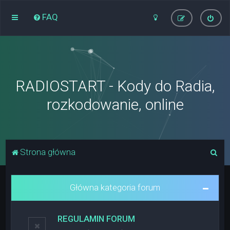
FAQ
RADIOSTART - Kody do Radia,
rozkodowanie, online
S
Strona główna
z
u
Główna kategoria forum
k
a
REGULAMIN FORUM
j