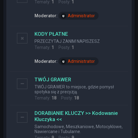
Tematy:
1
Posty:
1
Moderator:
Administrator
KODY PŁATNE
PRZECZYTAJ ZANIM NAPISZESZ
Tematy:
1
Posty:
1
Moderator:
Administrator
TWÓJ GRAWER
TWÓJ GRAWER to miejsce, gdzie pomysł
spotyka się z precyzją.
Tematy:
18
Posty:
18
DORABIANIE KLUCZY >> Kodowanie
Kluczyka <<
Samochodowe, Mieszkaniowe, Motocyklowe,
Nawiercane i Tubularne.
Tematy:
9
Posty:
9