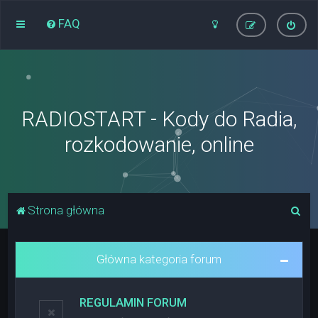
FAQ
RADIOSTART - Kody do Radia,
rozkodowanie, online
S
Strona główna
z
u
Główna kategoria forum
k
a
REGULAMIN FORUM
j