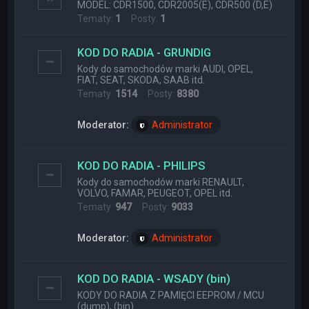
MODEL: CDR1500, CDR2005(E), CDR500 (D,E)
Tematy:
1
Posty:
1
KOD DO RADIA - GRUNDIG
Kody do samochodów marki AUDI, OPEL,
FIAT, SEAT, SKODA, SAAB itd.
Tematy:
1514
Posty:
8380
Moderator:
Administrator
KOD DO RADIA - PHILIPS
Kody do samochodów marki RENAULT,
VOLVO, FAMAR, PEUGEOT, OPEL itd.
Tematy:
947
Posty:
9033
Moderator:
Administrator
KOD DO RADIA - WSADY (bin)
KODY DO RADIA Z PAMIĘCI EEPROM / MCU
(dump), (bin)