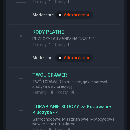
Tematy:
1
Posty:
1
Moderator:
Administrator
KODY PŁATNE
PRZECZYTAJ ZANIM NAPISZESZ
Tematy:
1
Posty:
1
Moderator:
Administrator
TWÓJ GRAWER
TWÓJ GRAWER to miejsce, gdzie pomysł
spotyka się z precyzją.
Tematy:
18
Posty:
18
DORABIANIE KLUCZY >> Kodowanie
Kluczyka <<
Samochodowe, Mieszkaniowe, Motocyklowe,
Nawiercane i Tubularne.
Tematy:
9
Posty:
9