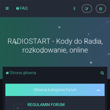
FAQ
RADIOSTART - Kody do Radia,
rozkodowanie, online
S
Strona główna
z
u
Główna kategoria forum
k
a
REGULAMIN FORUM
j