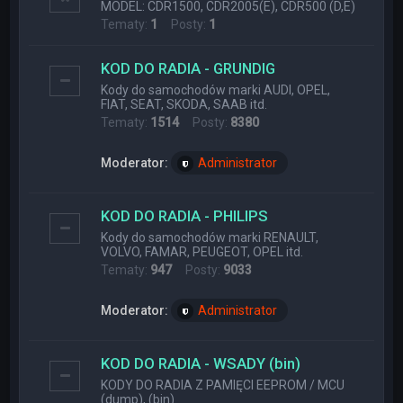
MODEL: CDR1500, CDR2005(E), CDR500 (D,E)
Tematy:
1
Posty:
1
KOD DO RADIA - GRUNDIG
Kody do samochodów marki AUDI, OPEL,
FIAT, SEAT, SKODA, SAAB itd.
Tematy:
1514
Posty:
8380
Moderator:
Administrator
KOD DO RADIA - PHILIPS
Kody do samochodów marki RENAULT,
VOLVO, FAMAR, PEUGEOT, OPEL itd.
Tematy:
947
Posty:
9033
Moderator:
Administrator
KOD DO RADIA - WSADY (bin)
KODY DO RADIA Z PAMIĘCI EEPROM / MCU
(dump), (bin)