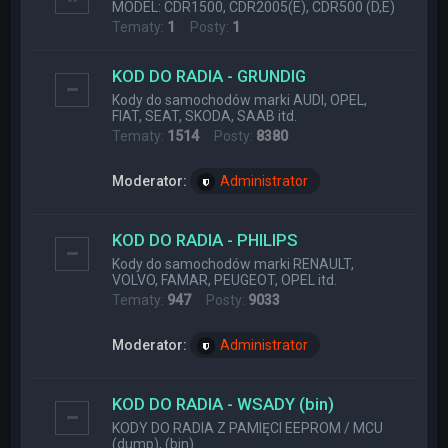
MODEL: CDR1500, CDR2005(E), CDR500 (D,E)
Tematy:
1
Posty:
1
KOD DO RADIA - GRUNDIG
Kody do samochodów marki AUDI, OPEL,
FIAT, SEAT, SKODA, SAAB itd.
Tematy:
1514
Posty:
8380
Moderator:
Administrator
KOD DO RADIA - PHILIPS
Kody do samochodów marki RENAULT,
VOLVO, FAMAR, PEUGEOT, OPEL itd.
Tematy:
947
Posty:
9033
Moderator:
Administrator
KOD DO RADIA - WSADY (bin)
KODY DO RADIA Z PAMIĘCI EEPROM / MCU
(dump), (bin)