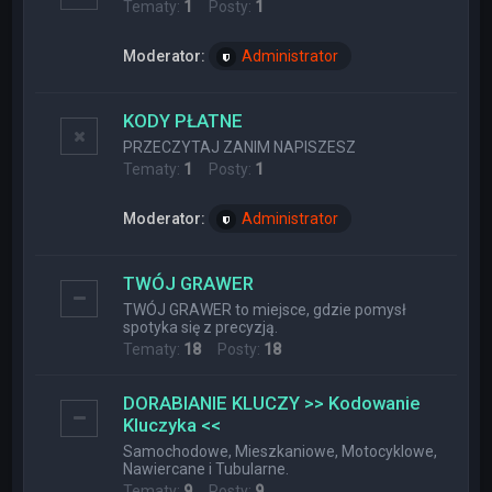
Tematy:
1
Posty:
1
Moderator:
Administrator
KODY PŁATNE
PRZECZYTAJ ZANIM NAPISZESZ
Tematy:
1
Posty:
1
Moderator:
Administrator
TWÓJ GRAWER
TWÓJ GRAWER to miejsce, gdzie pomysł
spotyka się z precyzją.
Tematy:
18
Posty:
18
DORABIANIE KLUCZY >> Kodowanie
Kluczyka <<
Samochodowe, Mieszkaniowe, Motocyklowe,
Nawiercane i Tubularne.
Tematy:
9
Posty:
9