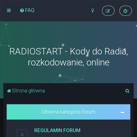
FAQ
RADIOSTART - Kody do Radia,
rozkodowanie, online
S
Strona główna
z
u
Główna kategoria forum
k
a
REGULAMIN FORUM
j