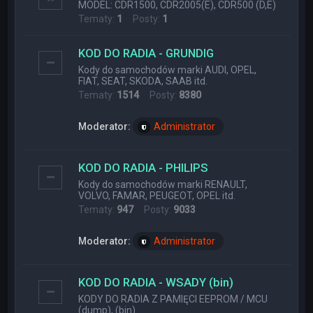
MODEL: CDR1500, CDR2005(E), CDR500 (D,E)
Tematy:
1
Posty:
1
KOD DO RADIA - GRUNDIG
Kody do samochodów marki AUDI, OPEL,
FIAT, SEAT, SKODA, SAAB itd.
Tematy:
1514
Posty:
8380
Moderator:
Administrator
KOD DO RADIA - PHILIPS
Kody do samochodów marki RENAULT,
VOLVO, FAMAR, PEUGEOT, OPEL itd.
Tematy:
947
Posty:
9033
Moderator:
Administrator
KOD DO RADIA - WSADY (bin)
KODY DO RADIA Z PAMIĘCI EEPROM / MCU
(dump), (bin)