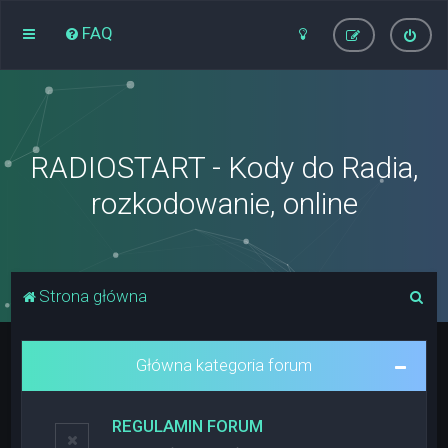
FAQ
RADIOSTART - Kody do Radia,
rozkodowanie, online
S
Strona główna
z
u
Główna kategoria forum
k
a
REGULAMIN FORUM
j