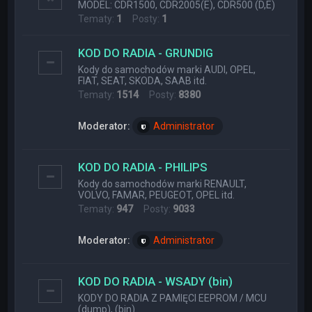
MODEL: CDR1500, CDR2005(E), CDR500 (D,E)
Tematy:
1
Posty:
1
KOD DO RADIA - GRUNDIG
Kody do samochodów marki AUDI, OPEL,
FIAT, SEAT, SKODA, SAAB itd.
Tematy:
1514
Posty:
8380
Moderator:
Administrator
KOD DO RADIA - PHILIPS
Kody do samochodów marki RENAULT,
VOLVO, FAMAR, PEUGEOT, OPEL itd.
Tematy:
947
Posty:
9033
Moderator:
Administrator
KOD DO RADIA - WSADY (bin)
KODY DO RADIA Z PAMIĘCI EEPROM / MCU
(dump), (bin)