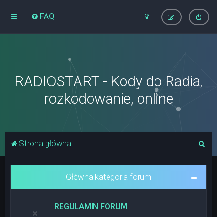
FAQ
RADIOSTART - Kody do Radia,
rozkodowanie, online
S
Strona główna
z
u
Główna kategoria forum
k
a
REGULAMIN FORUM
j