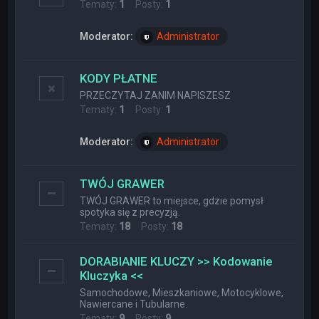
Tematy:
1
Posty:
1
Moderator:
Administrator
KODY PŁATNE
PRZECZYTAJ ZANIM NAPISZESZ
Tematy:
1
Posty:
1
Moderator:
Administrator
TWÓJ GRAWER
TWÓJ GRAWER to miejsce, gdzie pomysł
spotyka się z precyzją.
Tematy:
18
Posty:
18
DORABIANIE KLUCZY >> Kodowanie
Kluczyka <<
Samochodowe, Mieszkaniowe, Motocyklowe,
Nawiercane i Tubularne.
Tematy:
9
Posty:
9