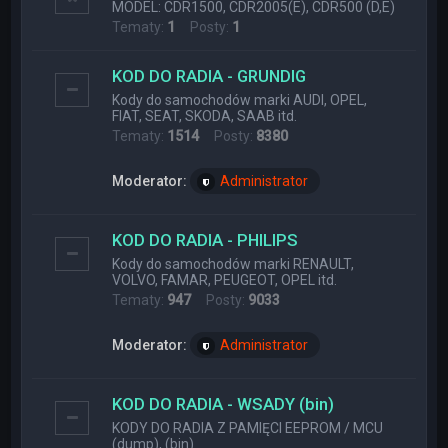
MODEL: CDR1500, CDR2005(E), CDR500 (D,E)
Tematy:
1
Posty:
1
KOD DO RADIA - GRUNDIG
Kody do samochodów marki AUDI, OPEL,
FIAT, SEAT, SKODA, SAAB itd.
Tematy:
1514
Posty:
8380
Moderator:
Administrator
KOD DO RADIA - PHILIPS
Kody do samochodów marki RENAULT,
VOLVO, FAMAR, PEUGEOT, OPEL itd.
Tematy:
947
Posty:
9033
Moderator:
Administrator
KOD DO RADIA - WSADY (bin)
KODY DO RADIA Z PAMIĘCI EEPROM / MCU
(dump), (bin)