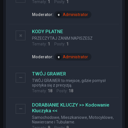
Tematy:
1
Posty:
1
Moderator:
Administrator
KODY PŁATNE
PRZECZYTAJ ZANIM NAPISZESZ
Tematy:
1
Posty:
1
Moderator:
Administrator
TWÓJ GRAWER
TWÓJ GRAWER to miejsce, gdzie pomysł
spotyka się z precyzją.
Tematy:
18
Posty:
18
DORABIANIE KLUCZY >> Kodowanie
Kluczyka <<
Samochodowe, Mieszkaniowe, Motocyklowe,
Nawiercane i Tubularne.
Tematy:
9
Posty:
9