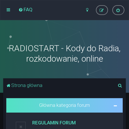
FAQ
RADIOSTART - Kody do Radia,
rozkodowanie, online
S
Strona główna
z
u
Główna kategoria forum
k
a
REGULAMIN FORUM
j