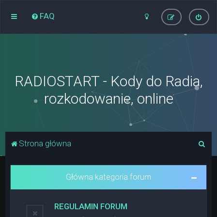
FAQ
RADIOSTART - Kody do Radia,
rozkodowanie, online
S
Strona główna
z
u
Główna kategoria forum
k
a
REGULAMIN FORUM
j