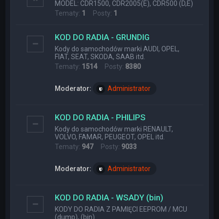
MODEL: CDR1500, CDR2005(E), CDR500 (D,E)
Tematy:
1
Posty:
1
KOD DO RADIA - GRUNDIG
Kody do samochodów marki AUDI, OPEL,
FIAT, SEAT, SKODA, SAAB itd.
Tematy:
1514
Posty:
8380
Moderator:
Administrator
KOD DO RADIA - PHILIPS
Kody do samochodów marki RENAULT,
VOLVO, FAMAR, PEUGEOT, OPEL itd.
Tematy:
947
Posty:
9033
Moderator:
Administrator
KOD DO RADIA - WSADY (bin)
KODY DO RADIA Z PAMIĘCI EEPROM / MCU
(dump), (bin)