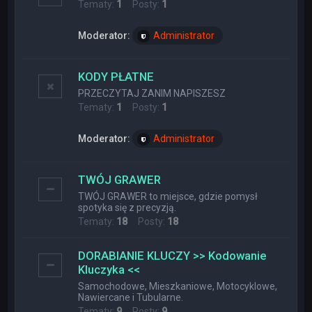
Tematy:
1
Posty:
1
Moderator:
Administrator
KODY PŁATNE
PRZECZYTAJ ZANIM NAPISZESZ
Tematy:
1
Posty:
1
Moderator:
Administrator
TWÓJ GRAWER
TWÓJ GRAWER to miejsce, gdzie pomysł
spotyka się z precyzją.
Tematy:
18
Posty:
18
DORABIANIE KLUCZY >> Kodowanie
Kluczyka <<
Samochodowe, Mieszkaniowe, Motocyklowe,
Nawiercane i Tubularne.
Tematy:
9
Posty:
9