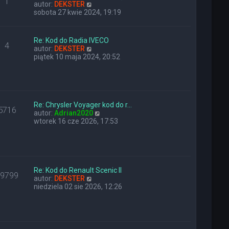
1
n
W
y
autor:
DEKSTER
a
y
p
sobota 27 kwie 2024, 19:19
j
ś
o
n
w
s
o
i
t
Re: Kod do Radia IVECO
4
w
e
W
autor:
DEKSTER
s
t
y
piątek 10 maja 2024, 20:52
z
l
ś
y
n
w
p
a
i
o
j
e
s
n
t
t
o
Re: Chrysler Voyager kod do r…
l
5716
w
W
autor:
Adrian2020
n
s
y
wtorek 16 cze 2026, 17:53
a
z
ś
j
y
w
n
p
i
o
o
e
w
s
t
s
t
l
Re: Kod do Renault Scenic II
z
29799
W
n
autor:
DEKSTER
y
y
a
niedziela 02 sie 2026, 12:26
p
ś
j
o
w
n
s
i
o
t
e
w
t
s