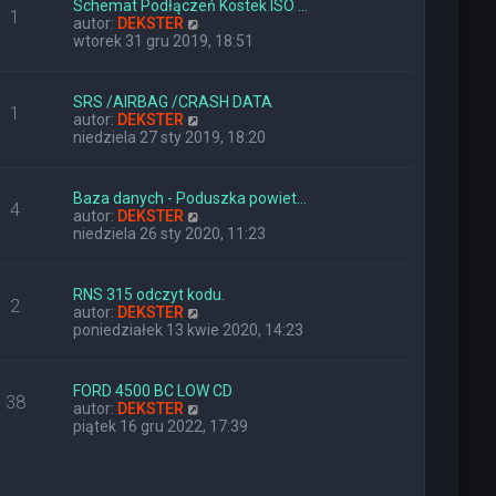
Schemat Podłączeń Kostek ISO …
o
j
1
W
autor:
DEKSTER
s
n
y
wtorek 31 gru 2019, 18:51
t
o
ś
w
w
s
i
z
SRS /AIRBAG /CRASH DATA
1
e
y
W
autor:
DEKSTER
t
p
y
niedziela 27 sty 2019, 18:20
l
o
ś
n
s
w
a
t
i
Baza danych - Poduszka powiet…
j
4
e
W
autor:
DEKSTER
n
t
y
niedziela 26 sty 2020, 11:23
o
l
ś
w
n
w
s
a
i
z
RNS 315 odczyt kodu.
j
2
e
y
W
autor:
DEKSTER
n
t
p
y
poniedziałek 13 kwie 2020, 14:23
o
l
o
ś
w
n
s
w
s
a
t
i
z
FORD 4500 BC LOW CD
j
38
e
y
W
autor:
DEKSTER
n
t
p
y
piątek 16 gru 2022, 17:39
o
l
o
ś
w
n
s
w
s
a
t
i
z
j