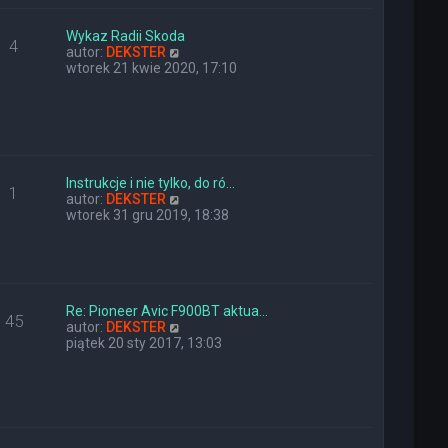
e
w
t
s
l
z
Wykaz Radii Skoda
4
n
y
W
autor:
DEKSTER
a
p
y
wtorek 21 kwie 2020, 17:10
j
o
ś
n
s
w
o
t
i
w
e
s
t
z
l
y
n
Instrukcje i nie tylko, do ró…
1
p
a
W
autor:
DEKSTER
o
j
y
wtorek 31 gru 2019, 18:38
s
n
ś
t
o
w
w
i
s
e
z
t
y
l
Re: Pioneer Avic F900BT aktua…
45
p
n
W
autor:
DEKSTER
o
a
y
piątek 20 sty 2017, 13:03
s
j
ś
t
n
w
o
i
w
e
s
t
z
l