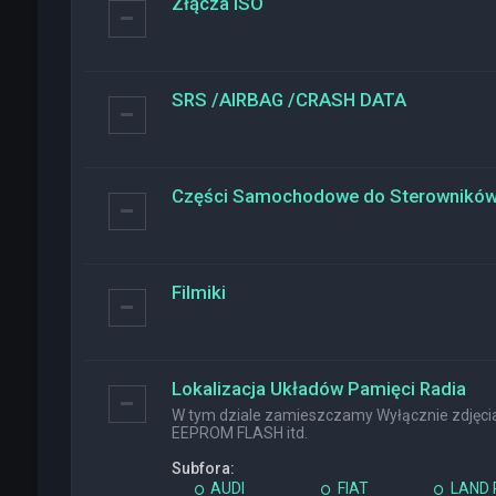
Złącza ISO
SRS /AIRBAG /CRASH DATA
Części Samochodowe do Sterownikó
Filmiki
Lokalizacja Układów Pamięci Radia
W tym dziale zamieszczamy Wyłącznie zdjęcia 
EEPROM FLASH itd.
Subfora:
AUDI
FIAT
LAND 