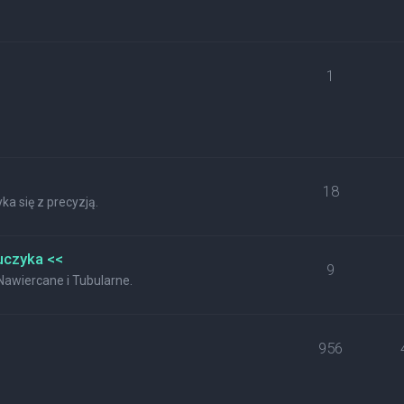
1
18
a się z precyzją.
uczyka <<
9
wiercane i Tubularne.
956