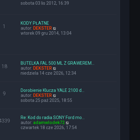
y
sobota 03 lis 2012, 16:39
ś
w
i
e
KODY PŁATNE
1
t
W
autor:
DEKSTER
l
y
wtorek 09 gru 2014, 13:04
n
ś
a
w
j
i
n
e
o
t
w
l
BUTELKA FAL 500 ML Z GRAWEREM…
18
s
n
W
autor:
DEKSTER
z
a
y
niedziela 14 cze 2026, 12:34
y
j
ś
p
n
w
o
o
i
Dorobienie Klucza YALE 2100 d…
9
s
w
e
W
autor:
DEKSTER
t
s
t
y
sobota 25 paź 2025, 18:55
z
l
ś
y
n
w
p
a
i
Re: Kod do radia SONY Ford mo…
o
j
4339
e
W
autor:
adamwlodek72
s
n
t
y
czwartek 18 cze 2026, 17:54
t
o
l
ś
w
n
w
s