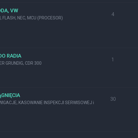
ODA, VW
4
M, FLASH, NEC, MCU (PROCESOR)
DO RADIA
1
KER GRUNDIG, CDR 300
GNIĘCIA
30
GACJE, KASOWANIE INSPEKCJI SERWISOWEJ i