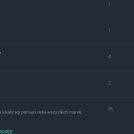
1
1
w
4
2
38
lokalizacji pamięci radia wszystkich marek,
ROVER