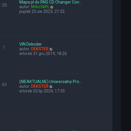
y
n
Mapa pl do RNS CD Changer Con…
38
p
a
W
autor:
M4ci3kPL
o
j
y
piątek 25 sie 2023, 21:32
s
n
ś
t
o
w
w
i
s
e
z
t
y
l
p
n
VIN Dekoder
1
o
W
a
autor:
DEKSTER
s
y
j
wtorek 31 gru 2019, 18:26
t
ś
n
w
o
i
w
e
s
t
z
l
y
(NIEAKTUALNE) Uniwersalny Pro…
49
n
W
p
autor:
DEKSTER
a
y
o
wtorek 02 lip 2024, 17:35
j
ś
s
n
w
t
o
i
w
e
s
t
z
l
y
n
p
a