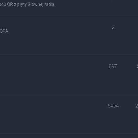
1
du QR z płyty Głównej radia.
2
ROPA
897
5454