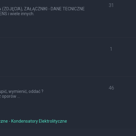
31
ZDJĘCIA), ZAŁĄCZNIKI - DANE TECNICZNE
S i wiele innych.
1
46
pić, wymienić, oddać ?
 oporów ...
czne - Kondensatory Elektrolityczne