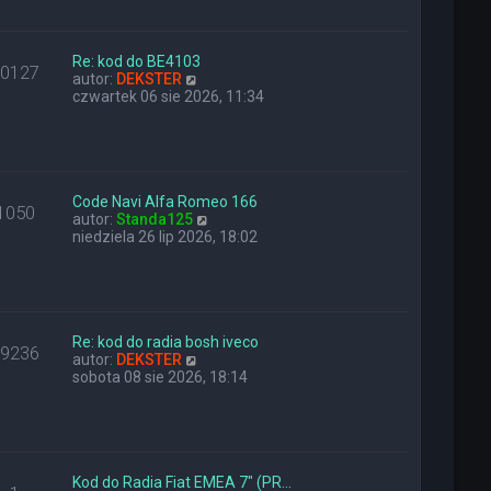
a
i
z
j
e
y
n
t
p
o
l
Re: kod do BE4103
o
10127
w
W
n
autor:
DEKSTER
s
s
y
a
czwartek 06 sie 2026, 11:34
t
z
ś
j
y
w
n
p
i
o
o
e
w
s
t
s
t
l
z
Code Navi Alfa Romeo 166
1050
n
W
y
autor:
Standa125
a
y
p
niedziela 26 lip 2026, 18:02
j
ś
o
n
w
s
o
i
t
w
e
s
t
z
l
Re: kod do radia bosh iveco
29236
y
W
n
autor:
DEKSTER
p
y
a
sobota 08 sie 2026, 18:14
o
ś
j
s
w
n
t
i
o
e
w
t
s
l
z
Kod do Radia Fiat EMEA 7" (PR…