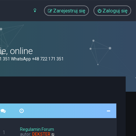
Zarejestruj się
Zaloguj się
, online
71 351 WhatsApp +48 722 171 351
Regulamin Forum
1
W
autor:
DEKSTER