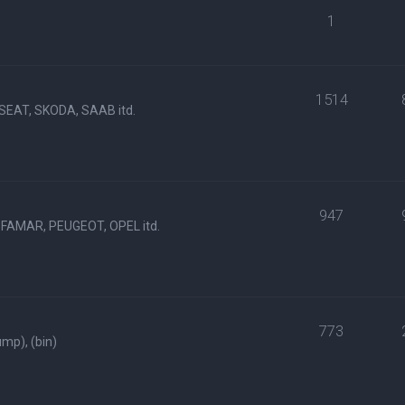
1
1514
SEAT, SKODA, SAAB itd.
947
FAMAR, PEUGEOT, OPEL itd.
773
p), (bin)