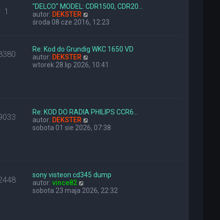
l
z
"DELCO" MODEL: CDR1500, CDR20…
1
n
W
y
autor:
DEKSTER
a
y
p
środa 08 cze 2016, 12:23
j
ś
o
n
w
s
o
i
t
Re: Kod do Grundig WKC 1650 VD
8380
w
e
W
autor:
DEKSTER
s
t
y
wtorek 28 lip 2026, 10:41
z
l
ś
y
n
w
p
a
i
o
j
e
s
n
t
t
o
l
Re: KOD DO RADIA PHILIPS CCR6…
9033
w
n
W
autor:
DEKSTER
s
a
y
sobota 01 sie 2026, 07:38
z
j
ś
y
n
w
p
o
i
o
w
e
s
s
t
t
z
l
sony visteon cd345 dump
2448
W
y
n
autor:
vince82
y
p
a
sobota 23 maja 2026, 22:32
ś
o
j
w
s
n
i
t
o