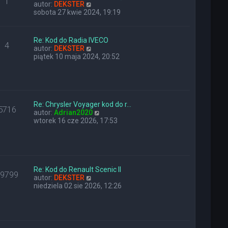
1
n
W
y
autor:
DEKSTER
a
y
p
sobota 27 kwie 2024, 19:19
j
ś
o
n
w
s
o
i
t
Re: Kod do Radia IVECO
4
w
e
W
autor:
DEKSTER
s
t
y
piątek 10 maja 2024, 20:52
z
l
ś
y
n
w
p
a
i
o
j
e
s
n
t
t
o
Re: Chrysler Voyager kod do r…
l
5716
w
W
autor:
Adrian2020
n
s
y
wtorek 16 cze 2026, 17:53
a
z
ś
j
y
w
n
p
i
o
o
e
w
s
t
s
t
l
Re: Kod do Renault Scenic II
z
29799
W
n
autor:
DEKSTER
y
y
a
niedziela 02 sie 2026, 12:26
p
ś
j
o
w
n
s
i
o
t
e
w
t
s