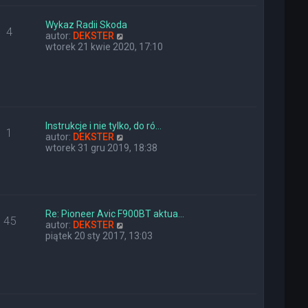
e
w
t
s
l
z
Wykaz Radii Skoda
4
n
y
W
autor:
DEKSTER
a
p
y
wtorek 21 kwie 2020, 17:10
j
o
ś
n
s
w
o
t
i
w
e
s
t
z
l
y
n
Instrukcje i nie tylko, do ró…
1
p
a
W
autor:
DEKSTER
o
j
y
wtorek 31 gru 2019, 18:38
s
n
ś
t
o
w
w
i
s
e
z
t
y
l
Re: Pioneer Avic F900BT aktua…
45
p
n
W
autor:
DEKSTER
o
a
y
piątek 20 sty 2017, 13:03
s
j
ś
t
n
w
o
i
w
e
s
t
z
l