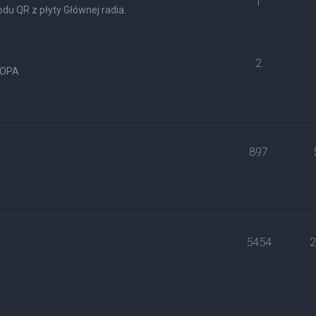
1
du QR z płyty Głównej radia.
2
ROPA
897
5454