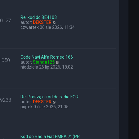
a
i
z
j
e
y
n
t
p
o
l
Re: kod do BE4103
o
10127
w
W
n
autor:
DEKSTER
s
s
y
a
czwartek 06 sie 2026, 11:34
t
z
ś
j
y
w
n
p
i
o
o
e
w
s
t
s
t
l
z
Code Navi Alfa Romeo 166
1050
n
W
y
autor:
Standa125
a
y
p
niedziela 26 lip 2026, 18:02
j
ś
o
n
w
s
o
i
t
w
e
s
t
z
l
Re: Proszę o kod do radia FOR…
29233
y
W
n
autor:
DEKSTER
p
y
a
piątek 07 sie 2026, 21:05
o
ś
j
s
w
n
t
i
o
e
w
t
s
l
z
Kod do Radia Fiat EMEA 7" (PR…