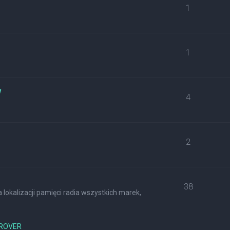
1
1
w
4
2
38
lokalizacji pamięci radia wszystkich marek,
ROVER