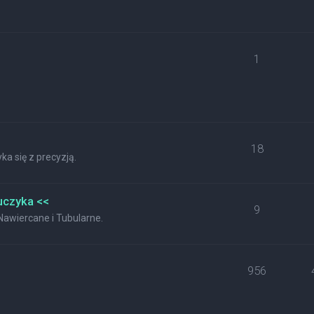
1
18
a się z precyzją.
uczyka <<
9
wiercane i Tubularne.
956