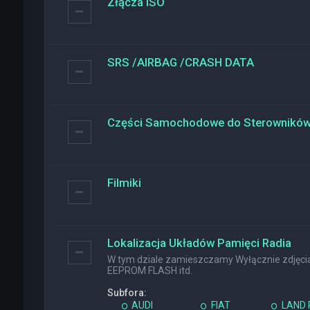
Złącza ISO
SRS /AIRBAG /CRASH DATA
Części Samochodowe do Sterownikó
Filmiki
Lokalizacja Układów Pamięci Radia
W tym dziale zamieszczamy Wyłącznie zdjęcia 
EEPROM FLASH itd.
Subfora:
AUDI
FIAT
LAND 