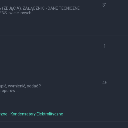
31
ZDJĘCIA), ZAŁĄCZNIKI - DANE TECNICZNE
S i wiele innych.
1
46
pić, wymienić, oddać ?
 oporów ...
czne - Kondensatory Elektrolityczne