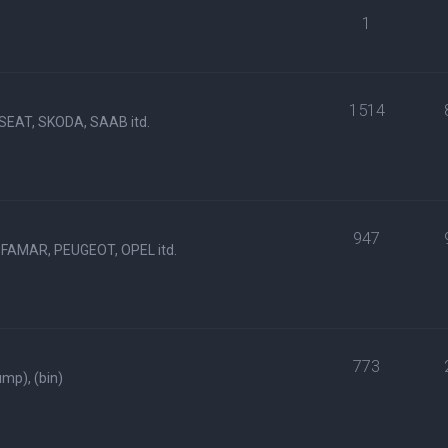
1
1514
SEAT, SKODA, SAAB itd.
947
FAMAR, PEUGEOT, OPEL itd.
773
p), (bin)