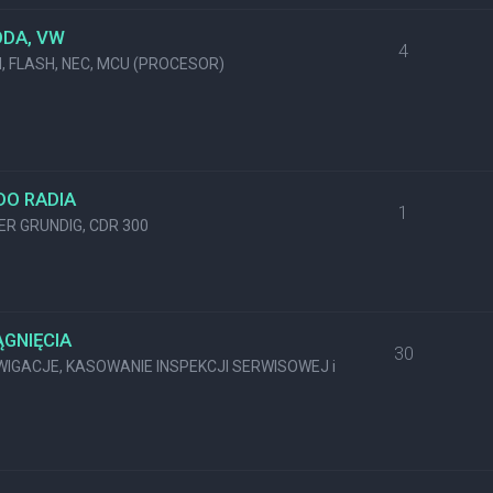
ODA, VW
4
M, FLASH, NEC, MCU (PROCESOR)
DO RADIA
1
KER GRUNDIG, CDR 300
GNIĘCIA
30
GACJE, KASOWANIE INSPEKCJI SERWISOWEJ i