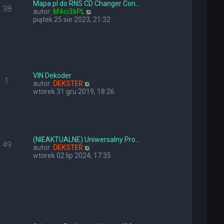
y
n
Mapa pl do RNS CD Changer Con…
38
p
a
W
autor:
M4ci3kPL
o
j
y
piątek 25 sie 2023, 21:32
s
n
ś
t
o
w
w
i
s
e
z
t
y
l
p
n
VIN Dekoder
1
o
W
a
autor:
DEKSTER
s
y
j
wtorek 31 gru 2019, 18:26
t
ś
n
w
o
i
w
e
s
t
z
l
y
(NIEAKTUALNE) Uniwersalny Pro…
49
n
W
p
autor:
DEKSTER
a
y
o
wtorek 02 lip 2024, 17:35
j
ś
s
n
w
t
o
i
w
e
s
t
z
l
y
n
p
a