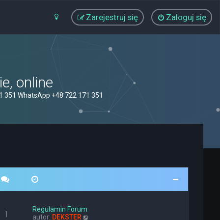
Zarejestruj się
Zaloguj się
, online
71 351 WhatsApp +48 722 171 351
Regulamin Forum
1
W
autor:
DEKSTER