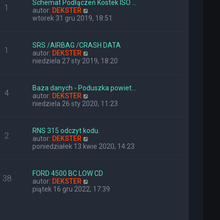
Schemat Podłączeń Kostek ISO …
o
j
1
W
autor:
DEKSTER
s
n
y
wtorek 31 gru 2019, 18:51
t
o
ś
w
w
s
i
z
SRS /AIRBAG /CRASH DATA
1
e
y
W
autor:
DEKSTER
t
p
y
niedziela 27 sty 2019, 18:20
l
o
ś
n
s
w
a
t
i
Baza danych - Poduszka powiet…
j
4
e
W
autor:
DEKSTER
n
t
y
niedziela 26 sty 2020, 11:23
o
l
ś
w
n
w
s
a
i
z
RNS 315 odczyt kodu.
j
2
e
y
W
autor:
DEKSTER
n
t
p
y
poniedziałek 13 kwie 2020, 14:23
o
l
o
ś
w
n
s
w
s
a
t
i
z
FORD 4500 BC LOW CD
j
38
e
y
W
autor:
DEKSTER
n
t
p
y
piątek 16 gru 2022, 17:39
o
l
o
ś
w
n
s
w
s
a
t
i
z
j