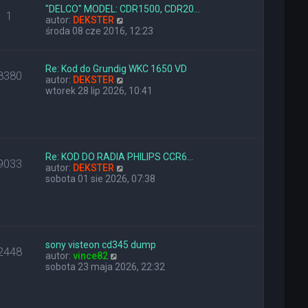
l
z
"DELCO" MODEL: CDR1500, CDR20…
1
n
W
y
autor:
DEKSTER
a
y
p
środa 08 cze 2016, 12:23
j
ś
o
n
w
s
o
i
t
Re: Kod do Grundig WKC 1650 VD
8380
w
e
W
autor:
DEKSTER
s
t
y
wtorek 28 lip 2026, 10:41
z
l
ś
y
n
w
p
a
i
o
j
e
s
n
t
t
o
l
Re: KOD DO RADIA PHILIPS CCR6…
9033
w
n
W
autor:
DEKSTER
s
a
y
sobota 01 sie 2026, 07:38
z
j
ś
y
n
w
p
o
i
o
w
e
s
s
t
t
z
l
sony visteon cd345 dump
2448
W
y
n
autor:
vince82
y
p
a
sobota 23 maja 2026, 22:32
ś
o
j
w
s
n
i
t
o