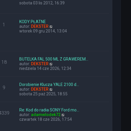
y
sobota 03 lis 2012, 16:39
ś
w
i
e
KODY PŁATNE
1
t
W
autor:
DEKSTER
l
y
wtorek 09 gru 2014, 13:04
n
ś
a
w
j
i
n
e
o
t
w
l
BUTELKA FAL 500 ML Z GRAWEREM…
18
s
n
W
autor:
DEKSTER
z
a
y
niedziela 14 cze 2026, 12:34
y
j
ś
p
n
w
o
o
i
Dorobienie Klucza YALE 2100 d…
9
s
w
e
W
autor:
DEKSTER
t
s
t
y
sobota 25 paź 2025, 18:55
z
l
ś
y
n
w
p
a
i
Re: Kod do radia SONY Ford mo…
o
j
4339
e
W
autor:
adamwlodek72
s
n
t
y
czwartek 18 cze 2026, 17:54
t
o
l
ś
w
n
w
s