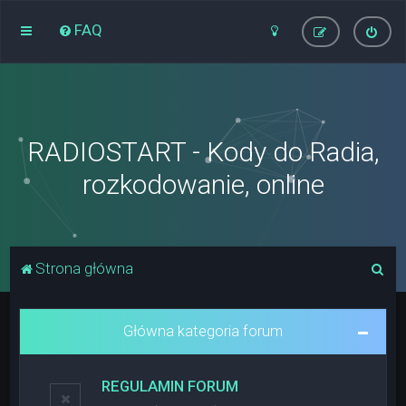
FAQ
RADIOSTART - Kody do Radia,
rozkodowanie, online
S
Strona główna
z
u
Główna kategoria forum
k
a
REGULAMIN FORUM
j