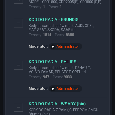
MODEL: CDR1500, CDR2005(E), CDR500 (D,E)
Tematy:
1
Posty:
1
KOD DO RADIA - GRUNDIG
Kody do samochodów marki AUDI, OPEL,
FIAT, SEAT, SKODA, SAAB itd.
Tematy:
1514
Posty:
8380
Moderator:
Administrator
KOD DO RADIA - PHILIPS
Kody do samochodów marki RENAULT,
VOLVO, FAMAR, PEUGEOT, OPEL itd.
Tematy:
947
Posty:
9033
Moderator:
Administrator
KOD DO RADIA - WSADY (bin)
KODY DO RADIA Z PAMIĘCI EEPROM / MCU
(dump), (bin)