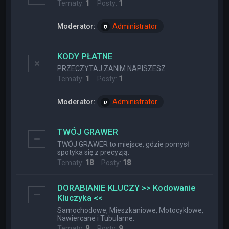
Tematy:
1
Posty:
1
Moderator:
Administrator
KODY PŁATNE
PRZECZYTAJ ZANIM NAPISZESZ
Tematy:
1
Posty:
1
Moderator:
Administrator
TWÓJ GRAWER
TWÓJ GRAWER to miejsce, gdzie pomysł
spotyka się z precyzją.
Tematy:
18
Posty:
18
DORABIANIE KLUCZY >> Kodowanie
Kluczyka <<
Samochodowe, Mieszkaniowe, Motocyklowe,
Nawiercane i Tubularne.
Tematy:
9
Posty:
9