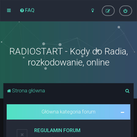
FAQ
RADIOSTART - Kody do Radia,
rozkodowanie, online
S
Strona główna
z
u
Główna kategoria forum
k
a
REGULAMIN FORUM
j