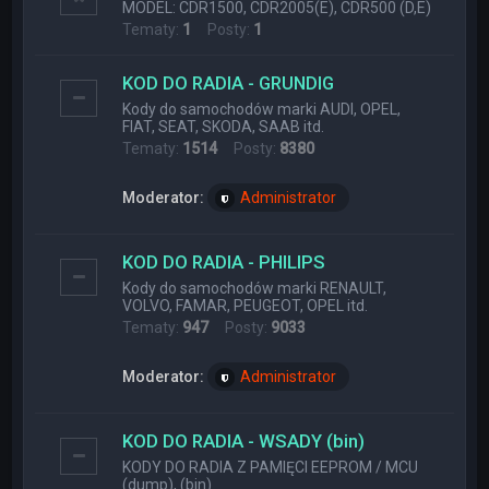
MODEL: CDR1500, CDR2005(E), CDR500 (D,E)
Tematy:
1
Posty:
1
KOD DO RADIA - GRUNDIG
Kody do samochodów marki AUDI, OPEL,
FIAT, SEAT, SKODA, SAAB itd.
Tematy:
1514
Posty:
8380
Moderator:
Administrator
KOD DO RADIA - PHILIPS
Kody do samochodów marki RENAULT,
VOLVO, FAMAR, PEUGEOT, OPEL itd.
Tematy:
947
Posty:
9033
Moderator:
Administrator
KOD DO RADIA - WSADY (bin)
KODY DO RADIA Z PAMIĘCI EEPROM / MCU
(dump), (bin)