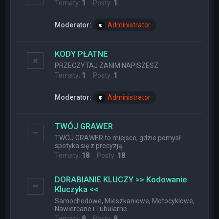
Tematy:
1
Posty:
1
Moderator:
Administrator
KODY PŁATNE
PRZECZYTAJ ZANIM NAPISZESZ
Tematy:
1
Posty:
1
Moderator:
Administrator
TWÓJ GRAWER
TWÓJ GRAWER to miejsce, gdzie pomysł
spotyka się z precyzją.
Tematy:
18
Posty:
18
DORABIANIE KLUCZY >> Kodowanie
Kluczyka <<
Samochodowe, Mieszkaniowe, Motocyklowe,
Nawiercane i Tubularne.
Tematy:
9
Posty:
9