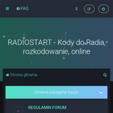
FAQ
RADIOSTART - Kody do Radia,
rozkodowanie, online
S
Strona główna
z
u
Główna kategoria forum
k
a
REGULAMIN FORUM
j