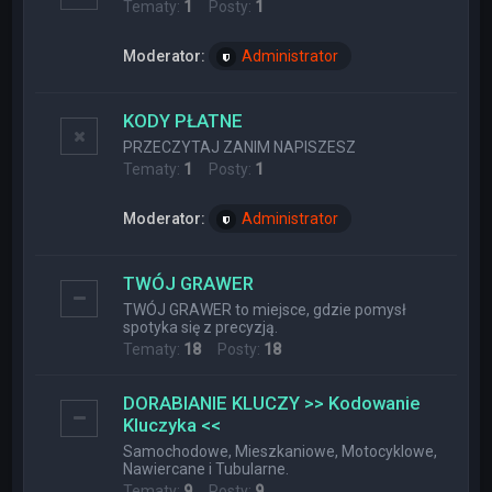
Tematy:
1
Posty:
1
Moderator:
Administrator
KODY PŁATNE
PRZECZYTAJ ZANIM NAPISZESZ
Tematy:
1
Posty:
1
Moderator:
Administrator
TWÓJ GRAWER
TWÓJ GRAWER to miejsce, gdzie pomysł
spotyka się z precyzją.
Tematy:
18
Posty:
18
DORABIANIE KLUCZY >> Kodowanie
Kluczyka <<
Samochodowe, Mieszkaniowe, Motocyklowe,
Nawiercane i Tubularne.
Tematy:
9
Posty:
9