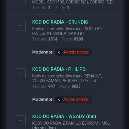
MODEL: CDR1500, CDR2005(E), CDR500 (D,E)
Tematy:
1
Posty:
1
KOD DO RADIA - GRUNDIG
Kody do samochodów marki AUDI, OPEL,
FIAT, SEAT, SKODA, SAAB itd.
Tematy:
1514
Posty:
8380
Moderator:
Administrator
KOD DO RADIA - PHILIPS
Kody do samochodów marki RENAULT,
VOLVO, FAMAR, PEUGEOT, OPEL itd.
Tematy:
947
Posty:
9033
Moderator:
Administrator
KOD DO RADIA - WSADY (bin)
KODY DO RADIA Z PAMIĘCI EEPROM / MCU
(dump), (bin)