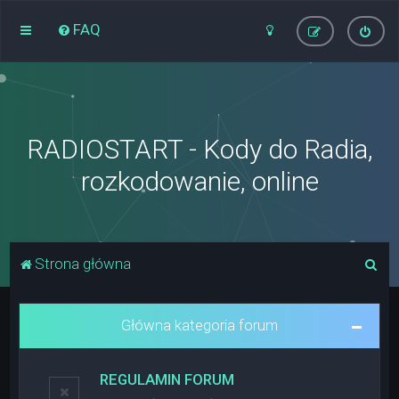
FAQ
RADIOSTART - Kody do Radia,
rozkodowanie, online
S
Strona główna
z
u
Główna kategoria forum
k
a
REGULAMIN FORUM
j