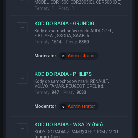
MODEL: CDR1500, CDR2005(E), CDR500 (D,E)
Tematy:
1
Posty:
1
KOD DO RADIA - GRUNDIG
Kody do samochodów marki AUDI, OPEL,
FIAT, SEAT, SKODA, SAAB itd.
Tematy:
1514
Posty:
8380
Moderator:
Administrator
KOD DO RADIA - PHILIPS
Kody do samochodów marki RENAULT,
VOLVO, FAMAR, PEUGEOT, OPEL itd.
Tematy:
947
Posty:
9033
Moderator:
Administrator
KOD DO RADIA - WSADY (bin)
KODY DO RADIA Z PAMIĘCI EEPROM / MCU
(dump), (bin)