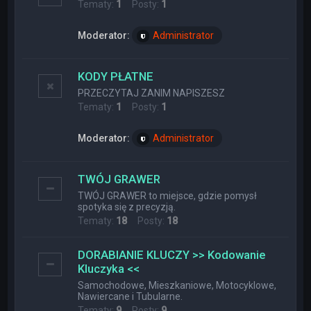
Tematy:
1
Posty:
1
Moderator:
Administrator
KODY PŁATNE
PRZECZYTAJ ZANIM NAPISZESZ
Tematy:
1
Posty:
1
Moderator:
Administrator
TWÓJ GRAWER
TWÓJ GRAWER to miejsce, gdzie pomysł
spotyka się z precyzją.
Tematy:
18
Posty:
18
DORABIANIE KLUCZY >> Kodowanie
Kluczyka <<
Samochodowe, Mieszkaniowe, Motocyklowe,
Nawiercane i Tubularne.
Tematy:
9
Posty:
9