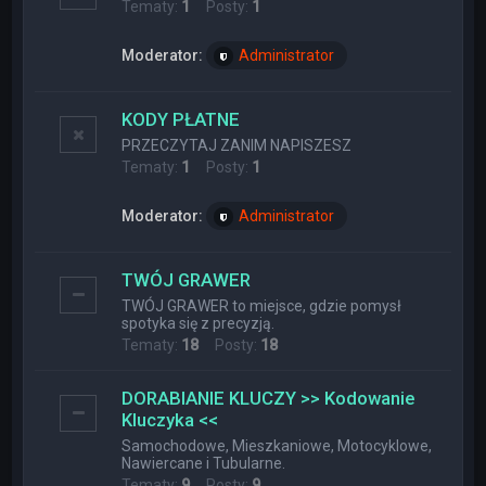
Tematy:
1
Posty:
1
Moderator:
Administrator
KODY PŁATNE
PRZECZYTAJ ZANIM NAPISZESZ
Tematy:
1
Posty:
1
Moderator:
Administrator
TWÓJ GRAWER
TWÓJ GRAWER to miejsce, gdzie pomysł
spotyka się z precyzją.
Tematy:
18
Posty:
18
DORABIANIE KLUCZY >> Kodowanie
Kluczyka <<
Samochodowe, Mieszkaniowe, Motocyklowe,
Nawiercane i Tubularne.
Tematy:
9
Posty:
9