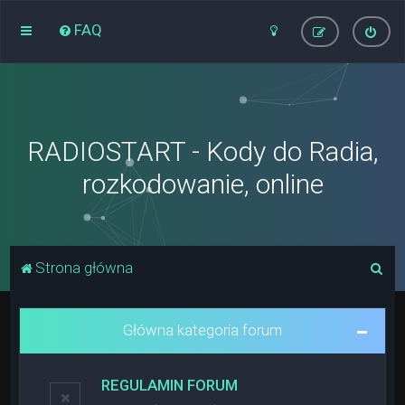
FAQ
RADIOSTART - Kody do Radia,
rozkodowanie, online
S
Strona główna
z
u
Główna kategoria forum
k
a
REGULAMIN FORUM
j