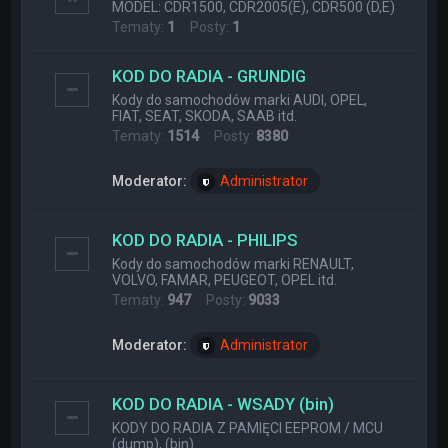
MODEL: CDR1500, CDR2005(E), CDR500 (D,E)
Tematy:
1
Posty:
1
KOD DO RADIA - GRUNDIG
Kody do samochodów marki AUDI, OPEL,
FIAT, SEAT, SKODA, SAAB itd.
Tematy:
1514
Posty:
8380
Moderator:
Administrator
KOD DO RADIA - PHILIPS
Kody do samochodów marki RENAULT,
VOLVO, FAMAR, PEUGEOT, OPEL itd.
Tematy:
947
Posty:
9033
Moderator:
Administrator
KOD DO RADIA - WSADY (bin)
KODY DO RADIA Z PAMIĘCI EEPROM / MCU
(dump), (bin)