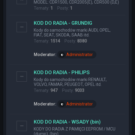
MODEL: CDR1500, CDR2005(E), CDR500 (D,E)
Tematy:
1
Posty:
1
KOD DO RADIA - GRUNDIG
Kody do samochodów marki AUDI, OPEL,
FIAT, SEAT, SKODA, SAAB itd.
Tematy:
1514
Posty:
8380
Moderator:
Administrator
KOD DO RADIA - PHILIPS
Kody do samochodów marki RENAULT,
VOLVO, FAMAR, PEUGEOT, OPEL itd.
Tematy:
947
Posty:
9033
Moderator:
Administrator
KOD DO RADIA - WSADY (bin)
KODY DO RADIA Z PAMIĘCI EEPROM / MCU
(dump), (bin)