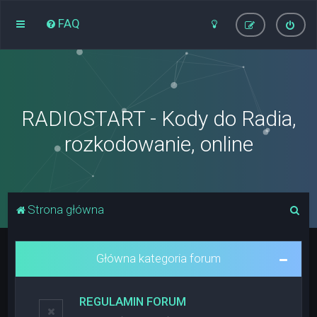
FAQ
RADIOSTART - Kody do Radia,
rozkodowanie, online
S
Strona główna
z
u
Główna kategoria forum
k
a
REGULAMIN FORUM
j