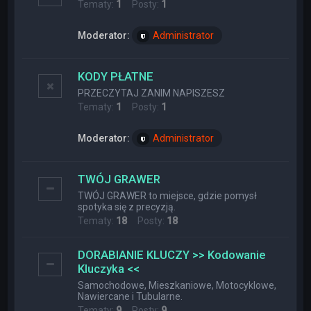
Tematy:
1
Posty:
1
Moderator:
Administrator
KODY PŁATNE
PRZECZYTAJ ZANIM NAPISZESZ
Tematy:
1
Posty:
1
Moderator:
Administrator
TWÓJ GRAWER
TWÓJ GRAWER to miejsce, gdzie pomysł
spotyka się z precyzją.
Tematy:
18
Posty:
18
DORABIANIE KLUCZY >> Kodowanie
Kluczyka <<
Samochodowe, Mieszkaniowe, Motocyklowe,
Nawiercane i Tubularne.
Tematy:
9
Posty:
9