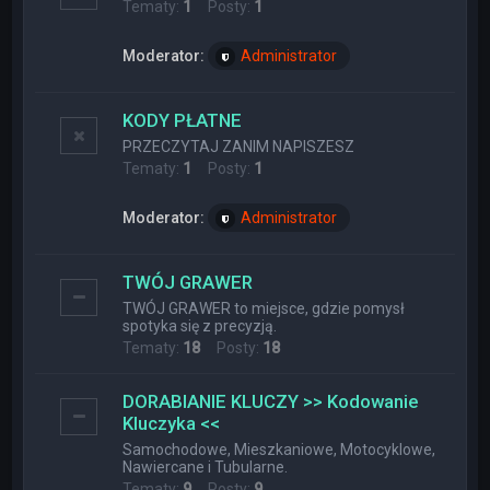
Tematy:
1
Posty:
1
Moderator:
Administrator
KODY PŁATNE
PRZECZYTAJ ZANIM NAPISZESZ
Tematy:
1
Posty:
1
Moderator:
Administrator
TWÓJ GRAWER
TWÓJ GRAWER to miejsce, gdzie pomysł
spotyka się z precyzją.
Tematy:
18
Posty:
18
DORABIANIE KLUCZY >> Kodowanie
Kluczyka <<
Samochodowe, Mieszkaniowe, Motocyklowe,
Nawiercane i Tubularne.
Tematy:
9
Posty:
9