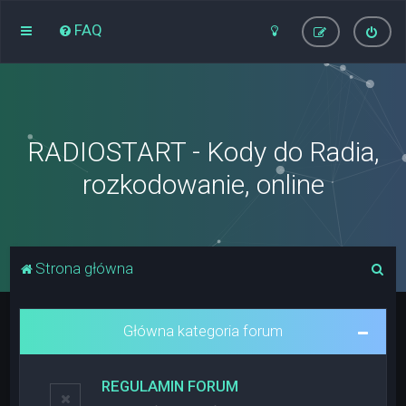
FAQ
RADIOSTART - Kody do Radia,
rozkodowanie, online
S
Strona główna
z
u
Główna kategoria forum
k
a
REGULAMIN FORUM
j