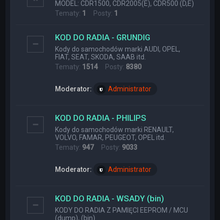
MODEL: CDR1500, CDR2005(E), CDR500 (D,E)
Tematy:
1
Posty:
1
KOD DO RADIA - GRUNDIG
Kody do samochodów marki AUDI, OPEL,
FIAT, SEAT, SKODA, SAAB itd.
Tematy:
1514
Posty:
8380
Moderator:
Administrator
KOD DO RADIA - PHILIPS
Kody do samochodów marki RENAULT,
VOLVO, FAMAR, PEUGEOT, OPEL itd.
Tematy:
947
Posty:
9033
Moderator:
Administrator
KOD DO RADIA - WSADY (bin)
KODY DO RADIA Z PAMIĘCI EEPROM / MCU
(dump), (bin)