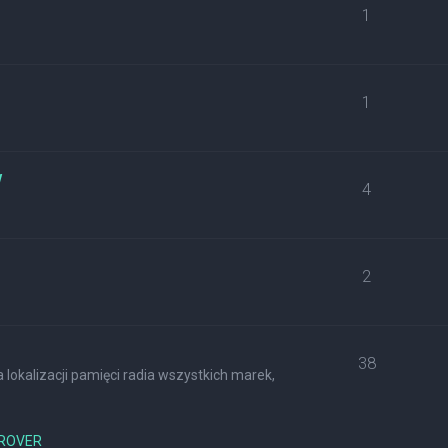
1
1
w
4
2
38
lokalizacji pamięci radia wszystkich marek,
ROVER