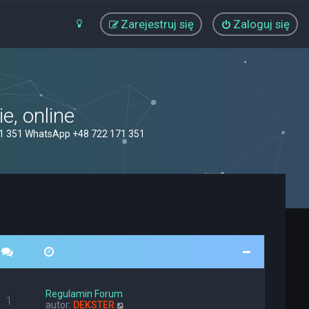
Zarejestruj się
Zaloguj się
, online
71 351 WhatsApp +48 722 171 351
Regulamin Forum
1
W
autor:
DEKSTER