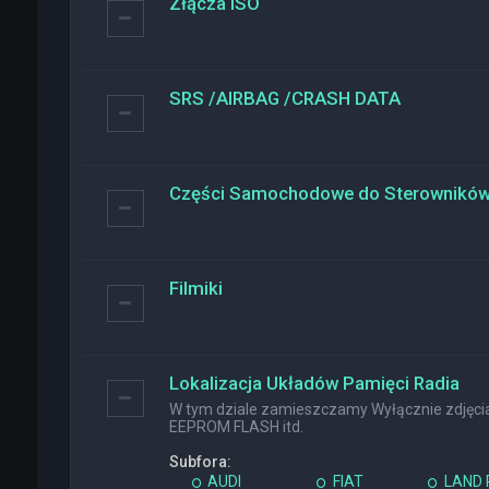
Złącza ISO
SRS /AIRBAG /CRASH DATA
Części Samochodowe do Sterownikó
Filmiki
Lokalizacja Układów Pamięci Radia
W tym dziale zamieszczamy Wyłącznie zdjęcia 
EEPROM FLASH itd.
Subfora:
AUDI
FIAT
LAND 