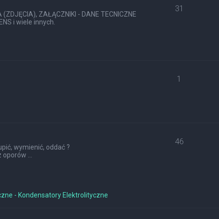
31
ZDJĘCIA), ZAŁĄCZNIKI - DANE TECNICZNE
S i wiele innych.
1
46
pić, wymienić, oddać ?
 oporów ...
czne - Kondensatory Elektrolityczne