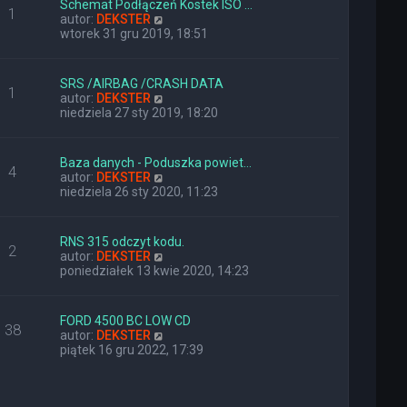
Schemat Podłączeń Kostek ISO …
o
j
1
W
autor:
DEKSTER
s
n
y
wtorek 31 gru 2019, 18:51
t
o
ś
w
w
s
i
z
SRS /AIRBAG /CRASH DATA
1
e
y
W
autor:
DEKSTER
t
p
y
niedziela 27 sty 2019, 18:20
l
o
ś
n
s
w
a
t
i
Baza danych - Poduszka powiet…
j
4
e
W
autor:
DEKSTER
n
t
y
niedziela 26 sty 2020, 11:23
o
l
ś
w
n
w
s
a
i
z
RNS 315 odczyt kodu.
j
2
e
y
W
autor:
DEKSTER
n
t
p
y
poniedziałek 13 kwie 2020, 14:23
o
l
o
ś
w
n
s
w
s
a
t
i
z
FORD 4500 BC LOW CD
j
38
e
y
W
autor:
DEKSTER
n
t
p
y
piątek 16 gru 2022, 17:39
o
l
o
ś
w
n
s
w
s
a
t
i
z
j