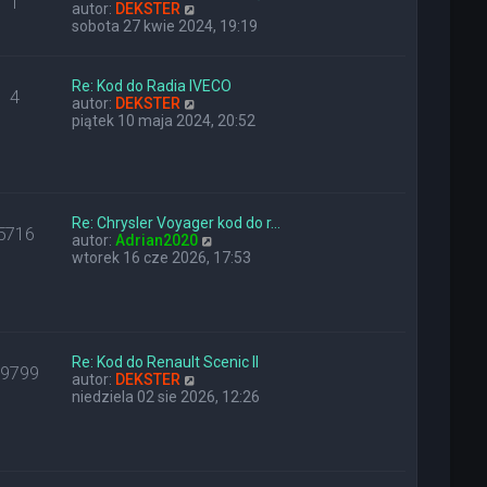
1
W
y
n
autor:
DEKSTER
y
p
a
sobota 27 kwie 2024, 19:19
ś
o
j
w
s
n
i
t
o
Re: Kod do Radia IVECO
4
e
w
W
autor:
DEKSTER
t
s
y
piątek 10 maja 2024, 20:52
l
z
ś
n
y
w
a
p
i
j
o
e
n
s
t
o
t
Re: Chrysler Voyager kod do r…
l
5716
w
W
autor:
Adrian2020
n
s
y
wtorek 16 cze 2026, 17:53
a
z
ś
j
y
w
n
p
i
o
o
e
w
s
t
s
t
l
Re: Kod do Renault Scenic II
z
29799
W
n
autor:
DEKSTER
y
y
a
niedziela 02 sie 2026, 12:26
p
ś
j
o
w
n
s
i
o
t
e
w
t
s