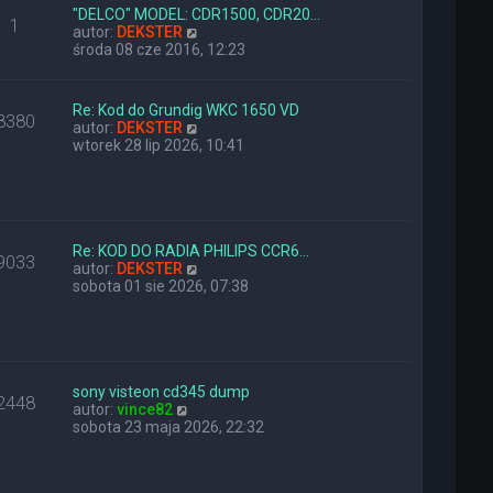
l
z
"DELCO" MODEL: CDR1500, CDR20…
1
n
W
y
autor:
DEKSTER
a
y
p
środa 08 cze 2016, 12:23
j
ś
o
n
w
s
o
i
t
Re: Kod do Grundig WKC 1650 VD
8380
w
e
W
autor:
DEKSTER
s
t
y
wtorek 28 lip 2026, 10:41
z
l
ś
y
n
w
p
a
i
o
j
e
s
n
t
t
o
l
Re: KOD DO RADIA PHILIPS CCR6…
9033
w
n
W
autor:
DEKSTER
s
a
y
sobota 01 sie 2026, 07:38
z
j
ś
y
n
w
p
o
i
o
w
e
s
s
t
t
z
l
sony visteon cd345 dump
2448
W
y
n
autor:
vince82
y
p
a
sobota 23 maja 2026, 22:32
ś
o
j
w
s
n
i
t
o