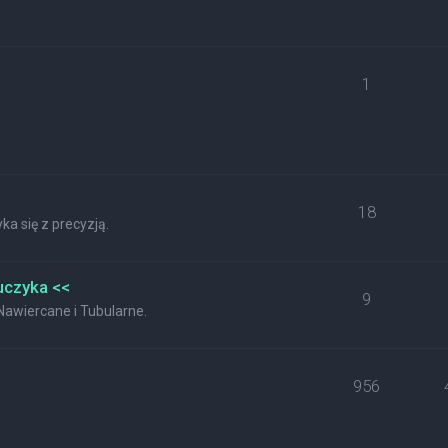
1
18
a się z precyzją.
uczyka <<
9
wiercane i Tubularne.
956