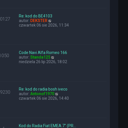
a
i
z
j
e
y
n
t
p
o
l
Re: kod do BE4103
o
10127
w
W
n
autor:
DEKSTER
s
s
y
a
czwartek 06 sie 2026, 11:34
t
z
ś
j
y
w
n
p
i
o
o
e
w
s
t
s
t
l
z
Code Navi Alfa Romeo 166
1050
n
W
y
autor:
Standa125
a
y
p
niedziela 26 lip 2026, 18:02
j
ś
o
n
w
s
o
i
t
w
e
s
t
z
l
Re: kod do radia bosh iveco
29230
y
n
W
autor:
Antonof1970
p
a
y
czwartek 06 sie 2026, 14:40
o
j
ś
s
n
w
t
o
i
w
e
s
t
z
l
Kod do Radia Fiat EMEA 7" (PR…