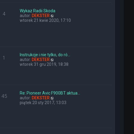
e
w
t
s
l
z
Wykaz Radii Skoda
4
n
y
W
autor:
DEKSTER
a
p
y
wtorek 21 kwie 2020, 17:10
j
o
ś
n
s
w
o
t
i
w
e
s
t
z
l
y
n
Instrukcje i nie tylko, do ró…
1
p
a
W
autor:
DEKSTER
o
j
y
wtorek 31 gru 2019, 18:38
s
n
ś
t
o
w
w
i
s
e
z
t
y
l
Re: Pioneer Avic F900BT aktua…
45
p
n
W
autor:
DEKSTER
o
a
y
piątek 20 sty 2017, 13:03
s
j
ś
t
n
w
o
i
w
e
s
t
z
l