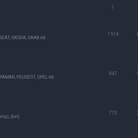
1
1514
SEAT, SKODA, SAAB itd.
947
FAMAR, PEUGEOT, OPEL itd.
773
p), (bin)