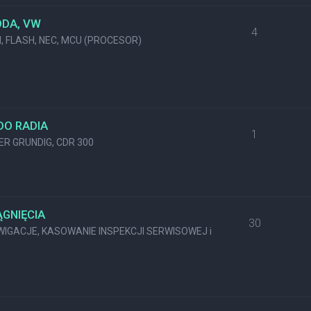
ODA, VW
4
M, FLASH, NEC, MCU (PROCESOR)
DO RADIA
1
KER GRUNDIG, CDR 300
GNIĘCIA
30
GACJE, KASOWANIE INSPEKCJI SERWISOWEJ i