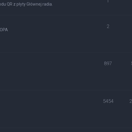
1
du QR z płyty Głównej radia.
2
ROPA
897
5454