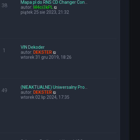
y
n
Mapa pl do RNS CD Changer Con…
38
p
a
W
autor:
M4ci3kPL
o
j
y
piątek 25 sie 2023, 21:32
s
n
ś
t
o
w
w
i
s
e
z
t
y
l
p
n
VIN Dekoder
1
o
W
a
autor:
DEKSTER
s
y
j
wtorek 31 gru 2019, 18:26
t
ś
n
w
o
i
w
e
s
t
z
l
y
(NIEAKTUALNE) Uniwersalny Pro…
49
n
W
p
autor:
DEKSTER
a
y
o
wtorek 02 lip 2024, 17:35
j
ś
s
n
w
t
o
i
w
e
s
t
z
l
y
n
p
a