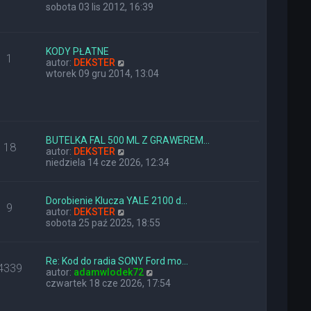
y
sobota 03 lis 2012, 16:39
ś
w
i
e
KODY PŁATNE
1
t
W
autor:
DEKSTER
l
y
wtorek 09 gru 2014, 13:04
n
ś
a
w
j
i
n
e
o
t
w
l
BUTELKA FAL 500 ML Z GRAWEREM…
18
s
n
W
autor:
DEKSTER
z
a
y
niedziela 14 cze 2026, 12:34
y
j
ś
p
n
w
o
o
i
Dorobienie Klucza YALE 2100 d…
9
s
w
e
W
autor:
DEKSTER
t
s
t
y
sobota 25 paź 2025, 18:55
z
l
ś
y
n
w
p
a
i
Re: Kod do radia SONY Ford mo…
o
j
4339
e
W
autor:
adamwlodek72
s
n
t
y
czwartek 18 cze 2026, 17:54
t
o
l
ś
w
n
w
s