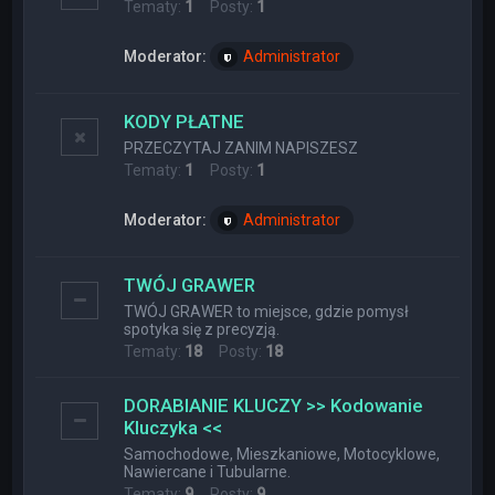
Tematy:
1
Posty:
1
Moderator:
Administrator
KODY PŁATNE
PRZECZYTAJ ZANIM NAPISZESZ
Tematy:
1
Posty:
1
Moderator:
Administrator
TWÓJ GRAWER
TWÓJ GRAWER to miejsce, gdzie pomysł
spotyka się z precyzją.
Tematy:
18
Posty:
18
DORABIANIE KLUCZY >> Kodowanie
Kluczyka <<
Samochodowe, Mieszkaniowe, Motocyklowe,
Nawiercane i Tubularne.
Tematy:
9
Posty:
9