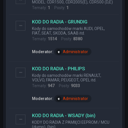
MODEL: CDR1500, CDR2005(E), CDR500 (D,E)
Tematy:
1
Posty:
1
KOD DO RADIA - GRUNDIG
Kody do samochodów marki AUDI, OPEL,
FIAT, SEAT, SKODA, SAAB itd.
Tematy:
1514
Posty:
8380
Moderator:
Administrator
KOD DO RADIA - PHILIPS
Kody do samochodów marki RENAULT,
VOLVO, FAMAR, PEUGEOT, OPEL itd.
Tematy:
947
Posty:
9033
Moderator:
Administrator
KOD DO RADIA - WSADY (bin)
KODY DO RADIA Z PAMIĘCI EEPROM / MCU
(dump), (bin)