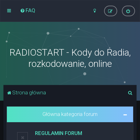
FAQ
RADIOSTART - Kody do Radia,
rozkodowanie, online
S
Strona główna
z
u
Główna kategoria forum
k
a
REGULAMIN FORUM
j