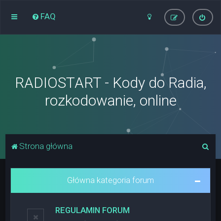
FAQ
RADIOSTART - Kody do Radia,
rozkodowanie, online
S
Strona główna
z
u
Główna kategoria forum
k
a
REGULAMIN FORUM
j