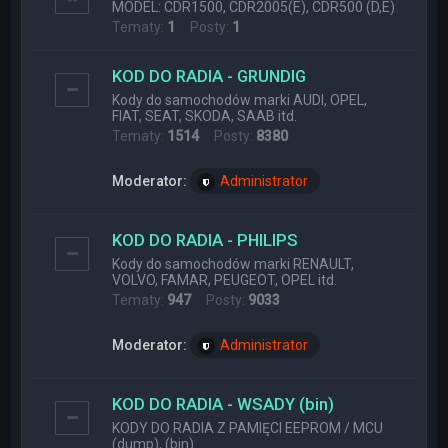
MODEL: CDR1500, CDR2005(E), CDR500 (D,E)
Tematy:
1
Posty:
1
KOD DO RADIA - GRUNDIG
Kody do samochodów marki AUDI, OPEL,
FIAT, SEAT, SKODA, SAAB itd.
Tematy:
1514
Posty:
8380
Moderator:
Administrator
KOD DO RADIA - PHILIPS
Kody do samochodów marki RENAULT,
VOLVO, FAMAR, PEUGEOT, OPEL itd.
Tematy:
947
Posty:
9033
Moderator:
Administrator
KOD DO RADIA - WSADY (bin)
KODY DO RADIA Z PAMIĘCI EEPROM / MCU
(dump), (bin)