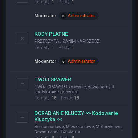
Tematy:
1
Posty:
1
Moderator:
Administrator
KODY PŁATNE
PRZECZYTAJ ZANIM NAPISZESZ
Tematy:
1
Posty:
1
Moderator:
Administrator
TWÓJ GRAWER
TWÓJ GRAWER to miejsce, gdzie pomysł
spotyka się z precyzją.
Tematy:
18
Posty:
18
DORABIANIE KLUCZY >> Kodowanie
Kluczyka <<
Samochodowe, Mieszkaniowe, Motocyklowe,
Nawiercane i Tubularne.
Tematy:
9
Posty:
9