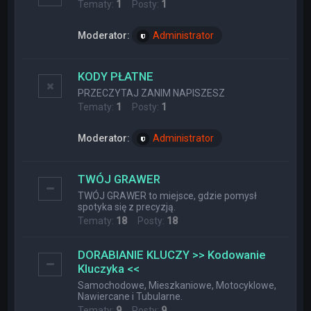
Tematy:
1
Posty:
1
Moderator:
Administrator
KODY PŁATNE
PRZECZYTAJ ZANIM NAPISZESZ
Tematy:
1
Posty:
1
Moderator:
Administrator
TWÓJ GRAWER
TWÓJ GRAWER to miejsce, gdzie pomysł
spotyka się z precyzją.
Tematy:
18
Posty:
18
DORABIANIE KLUCZY >> Kodowanie
Kluczyka <<
Samochodowe, Mieszkaniowe, Motocyklowe,
Nawiercane i Tubularne.
Tematy:
9
Posty:
9