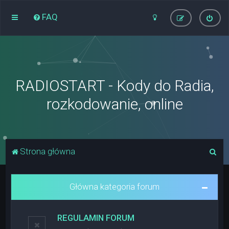
FAQ
RADIOSTART - Kody do Radia,
rozkodowanie, online
S
Strona główna
z
u
Główna kategoria forum
k
a
REGULAMIN FORUM
j