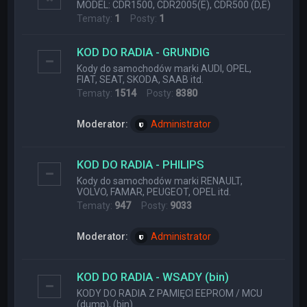
MODEL: CDR1500, CDR2005(E), CDR500 (D,E)
Tematy:
1
Posty:
1
KOD DO RADIA - GRUNDIG
Kody do samochodów marki AUDI, OPEL,
FIAT, SEAT, SKODA, SAAB itd.
Tematy:
1514
Posty:
8380
Moderator:
Administrator
KOD DO RADIA - PHILIPS
Kody do samochodów marki RENAULT,
VOLVO, FAMAR, PEUGEOT, OPEL itd.
Tematy:
947
Posty:
9033
Moderator:
Administrator
KOD DO RADIA - WSADY (bin)
KODY DO RADIA Z PAMIĘCI EEPROM / MCU
(dump), (bin)