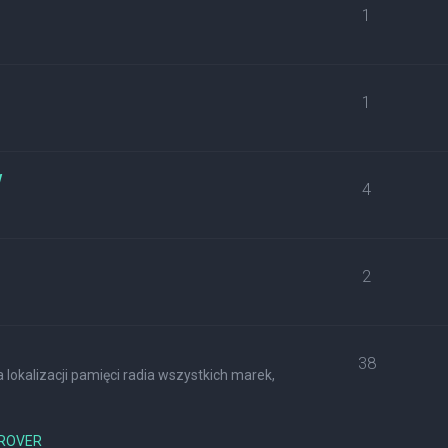
1
1
w
4
2
38
lokalizacji pamięci radia wszystkich marek,
ROVER