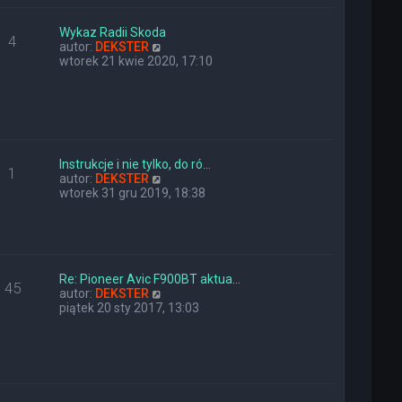
e
w
t
s
l
z
Wykaz Radii Skoda
4
n
y
W
autor:
DEKSTER
a
p
y
wtorek 21 kwie 2020, 17:10
j
o
ś
n
s
w
o
t
i
w
e
s
t
z
l
y
n
Instrukcje i nie tylko, do ró…
1
p
a
W
autor:
DEKSTER
o
j
y
wtorek 31 gru 2019, 18:38
s
n
ś
t
o
w
w
i
s
e
z
t
y
l
Re: Pioneer Avic F900BT aktua…
45
p
n
W
autor:
DEKSTER
o
a
y
piątek 20 sty 2017, 13:03
s
j
ś
t
n
w
o
i
w
e
s
t
z
l