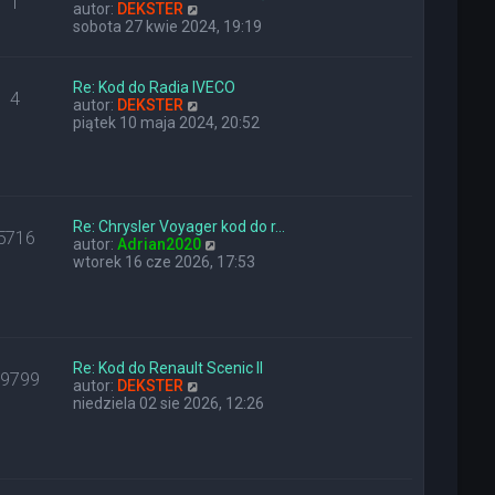
1
n
W
y
autor:
DEKSTER
a
y
p
sobota 27 kwie 2024, 19:19
j
ś
o
n
w
s
o
i
t
Re: Kod do Radia IVECO
4
w
e
W
autor:
DEKSTER
s
t
y
piątek 10 maja 2024, 20:52
z
l
ś
y
n
w
p
a
i
o
j
e
s
n
t
t
o
Re: Chrysler Voyager kod do r…
l
5716
w
W
autor:
Adrian2020
n
s
y
wtorek 16 cze 2026, 17:53
a
z
ś
j
y
w
n
p
i
o
o
e
w
s
t
s
t
l
Re: Kod do Renault Scenic II
z
29799
W
n
autor:
DEKSTER
y
y
a
niedziela 02 sie 2026, 12:26
p
ś
j
o
w
n
s
i
o
t
e
w
t
s