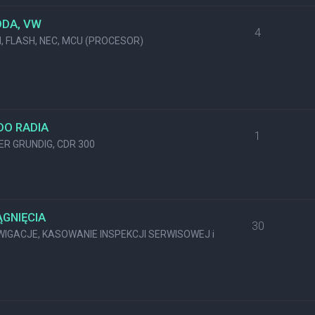
ODA, VW
4
M, FLASH, NEC, MCU (PROCESOR)
DO RADIA
1
KER GRUNDIG, CDR 300
GNIĘCIA
30
GACJE, KASOWANIE INSPEKCJI SERWISOWEJ i