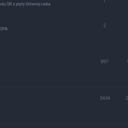
1
du QR z płyty Głównej radia.
2
ROPA
897
5454