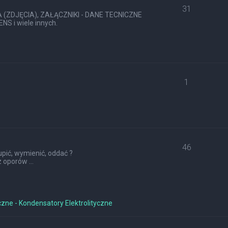
31
ZDJĘCIA), ZAŁĄCZNIKI - DANE TECNICZNE
S i wiele innych.
1
46
pić, wymienić, oddać ?
 oporów ...
czne - Kondensatory Elektrolityczne