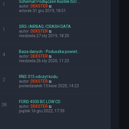
Schemat Podłączeń Kostek ISO …
o
j
1
W
autor:
DEKSTER
s
n
y
wtorek 31 gru 2019, 18:51
t
o
ś
w
w
s
i
z
SRS /AIRBAG /CRASH DATA
1
e
y
W
autor:
DEKSTER
t
p
y
niedziela 27 sty 2019, 18:20
l
o
ś
n
s
w
a
t
i
Baza danych - Poduszka powiet…
j
4
e
W
autor:
DEKSTER
n
t
y
niedziela 26 sty 2020, 11:23
o
l
ś
w
n
w
s
a
i
z
RNS 315 odczyt kodu.
j
2
e
y
W
autor:
DEKSTER
n
t
p
y
poniedziałek 13 kwie 2020, 14:23
o
l
o
ś
w
n
s
w
s
a
t
i
z
FORD 4500 BC LOW CD
j
38
e
y
W
autor:
DEKSTER
n
t
p
y
piątek 16 gru 2022, 17:39
o
l
o
ś
w
n
s
w
s
a
t
i
z
j