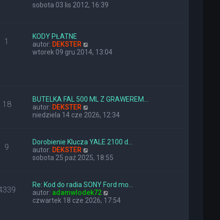
y
sobota 03 lis 2012, 16:39
ś
w
i
e
KODY PŁATNE
1
t
W
autor:
DEKSTER
l
y
wtorek 09 gru 2014, 13:04
n
ś
a
w
j
i
n
e
o
t
w
l
BUTELKA FAL 500 ML Z GRAWEREM…
18
s
n
W
autor:
DEKSTER
z
a
y
niedziela 14 cze 2026, 12:34
y
j
ś
p
n
w
o
o
i
Dorobienie Klucza YALE 2100 d…
9
s
w
e
W
autor:
DEKSTER
t
s
t
y
sobota 25 paź 2025, 18:55
z
l
ś
y
n
w
p
a
i
Re: Kod do radia SONY Ford mo…
o
j
4339
e
W
autor:
adamwlodek72
s
n
t
y
czwartek 18 cze 2026, 17:54
t
o
l
ś
w
n
w
s