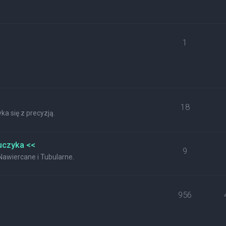
1
18
a się z precyzją.
uczyka <<
9
wiercane i Tubularne.
956