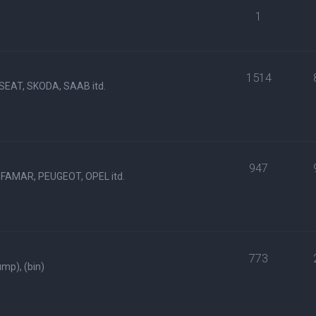
1
1514
SEAT, SKODA, SAAB itd.
947
FAMAR, PEUGEOT, OPEL itd.
773
p), (bin)