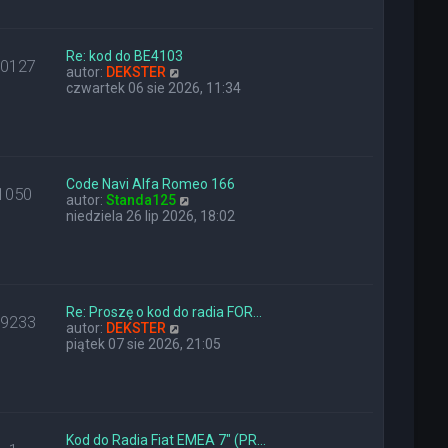
a
i
z
j
e
y
n
t
p
o
l
Re: kod do BE4103
o
10127
w
W
n
autor:
DEKSTER
s
s
y
a
czwartek 06 sie 2026, 11:34
t
z
ś
j
y
w
n
p
i
o
o
e
w
s
t
s
t
l
z
Code Navi Alfa Romeo 166
1050
n
W
y
autor:
Standa125
a
y
p
niedziela 26 lip 2026, 18:02
j
ś
o
n
w
s
o
i
t
w
e
s
t
z
l
Re: Proszę o kod do radia FOR…
29233
y
W
n
autor:
DEKSTER
p
y
a
piątek 07 sie 2026, 21:05
o
ś
j
s
w
n
t
i
o
e
w
t
s
l
z
Kod do Radia Fiat EMEA 7" (PR…