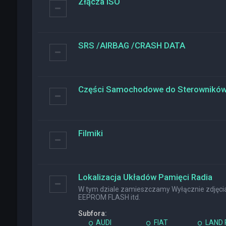
Złącza ISO
SRS /AIRBAG /CRASH DATA
Części Samochodowe do Sterownikó
Filmiki
Lokalizacja Układów Pamięci Radia
W tym dziale zamieszczamy Wyłącznie zdjęcia 
EEPROM FLASH itd.
Subfora:
AUDI
FIAT
LAND 