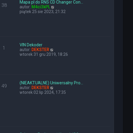
y
n
Mapa pl do RNS CD Changer Con…
38
p
a
W
autor:
M4ci3kPL
o
j
y
piątek 25 sie 2023, 21:32
s
n
ś
t
o
w
w
i
s
e
z
t
y
l
p
n
VIN Dekoder
1
o
W
a
autor:
DEKSTER
s
y
j
wtorek 31 gru 2019, 18:26
t
ś
n
w
o
i
w
e
s
t
z
l
y
(NIEAKTUALNE) Uniwersalny Pro…
49
n
W
p
autor:
DEKSTER
a
y
o
wtorek 02 lip 2024, 17:35
j
ś
s
n
w
t
o
i
w
e
s
t
z
l
y
n
p
a