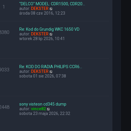
l
z
"DELCO" MODEL: CDR1500, CDR20…
1
n
W
y
autor:
DEKSTER
a
y
p
środa 08 cze 2016, 12:23
j
ś
o
n
w
s
o
i
t
Re: Kod do Grundig WKC 1650 VD
8380
w
e
W
autor:
DEKSTER
s
t
y
wtorek 28 lip 2026, 10:41
z
l
ś
y
n
w
p
a
i
o
j
e
s
n
t
t
o
l
Re: KOD DO RADIA PHILIPS CCR6…
9033
w
n
W
autor:
DEKSTER
s
a
y
sobota 01 sie 2026, 07:38
z
j
ś
y
n
w
p
o
i
o
w
e
s
s
t
t
z
l
sony visteon cd345 dump
2448
W
y
n
autor:
vince82
y
p
a
sobota 23 maja 2026, 22:32
ś
o
j
w
s
n
i
t
o