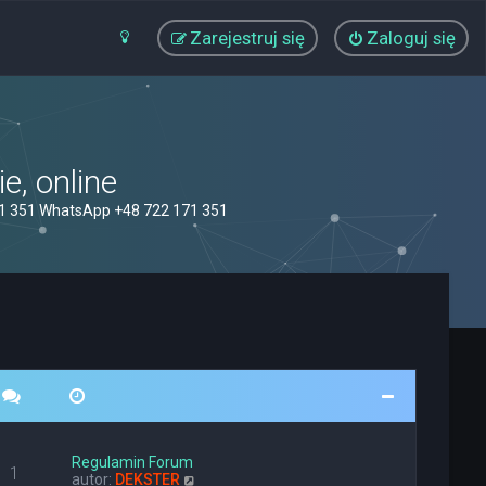
Zarejestruj się
Zaloguj się
, online
71 351 WhatsApp +48 722 171 351
Regulamin Forum
1
W
autor:
DEKSTER