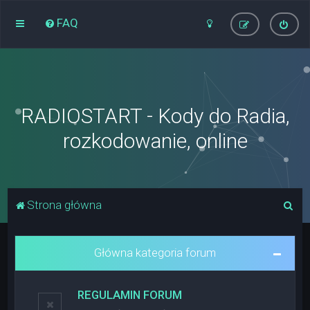
FAQ
RADIOSTART - Kody do Radia,
rozkodowanie, online
S
Strona główna
z
u
Główna kategoria forum
k
a
REGULAMIN FORUM
j