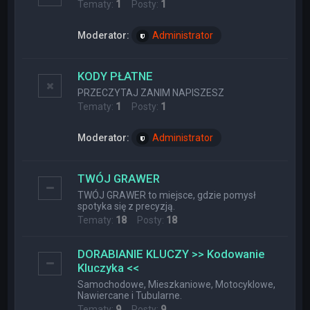
Tematy:
1
Posty:
1
Moderator:
Administrator
KODY PŁATNE
PRZECZYTAJ ZANIM NAPISZESZ
Tematy:
1
Posty:
1
Moderator:
Administrator
TWÓJ GRAWER
TWÓJ GRAWER to miejsce, gdzie pomysł
spotyka się z precyzją.
Tematy:
18
Posty:
18
DORABIANIE KLUCZY >> Kodowanie
Kluczyka <<
Samochodowe, Mieszkaniowe, Motocyklowe,
Nawiercane i Tubularne.
Tematy:
9
Posty:
9