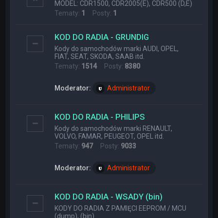
MODEL: CDR1500, CDR2005(E), CDR500 (D,E)
Tematy:
1
Posty:
1
KOD DO RADIA - GRUNDIG
Kody do samochodów marki AUDI, OPEL,
FIAT, SEAT, SKODA, SAAB itd.
Tematy:
1514
Posty:
8380
Moderator:
Administrator
KOD DO RADIA - PHILIPS
Kody do samochodów marki RENAULT,
VOLVO, FAMAR, PEUGEOT, OPEL itd.
Tematy:
947
Posty:
9033
Moderator:
Administrator
KOD DO RADIA - WSADY (bin)
KODY DO RADIA Z PAMIĘCI EEPROM / MCU
(dump), (bin)