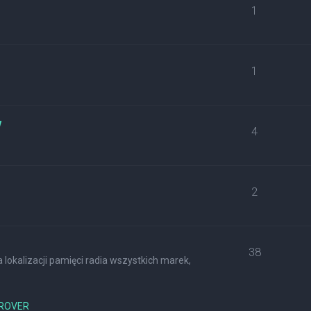
1
1
w
4
2
38
lokalizacji pamięci radia wszystkich marek,
ROVER