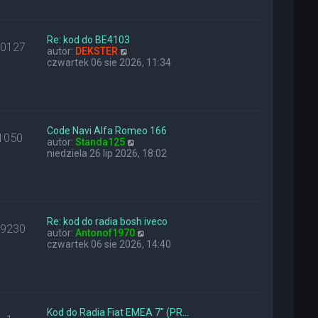
a
i
z
j
e
y
n
t
p
o
l
Re: kod do BE4103
o
10127
w
W
n
autor:
DEKSTER
s
s
y
a
czwartek 06 sie 2026, 11:34
t
z
ś
j
y
w
n
p
i
o
o
e
w
s
t
s
t
l
z
Code Navi Alfa Romeo 166
1050
n
W
y
autor:
Standa125
a
y
p
niedziela 26 lip 2026, 18:02
j
ś
o
n
w
s
o
i
t
w
e
s
t
z
l
Re: kod do radia bosh iveco
29230
y
n
W
autor:
Antonof1970
p
a
y
czwartek 06 sie 2026, 14:40
o
j
ś
s
n
w
t
o
i
w
e
s
t
z
l
Kod do Radia Fiat EMEA 7" (PR…