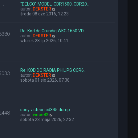
l
z
"DELCO" MODEL: CDR1500, CDR20…
1
n
W
y
autor:
DEKSTER
a
y
p
środa 08 cze 2016, 12:23
j
ś
o
n
w
s
o
i
t
Re: Kod do Grundig WKC 1650 VD
8380
w
e
W
autor:
DEKSTER
s
t
y
wtorek 28 lip 2026, 10:41
z
l
ś
y
n
w
p
a
i
o
j
e
s
n
t
t
o
l
Re: KOD DO RADIA PHILIPS CCR6…
9033
w
n
W
autor:
DEKSTER
s
a
y
sobota 01 sie 2026, 07:38
z
j
ś
y
n
w
p
o
i
o
w
e
s
s
t
t
z
l
sony visteon cd345 dump
2448
W
y
n
autor:
vince82
y
p
a
sobota 23 maja 2026, 22:32
ś
o
j
w
s
n
i
t
o