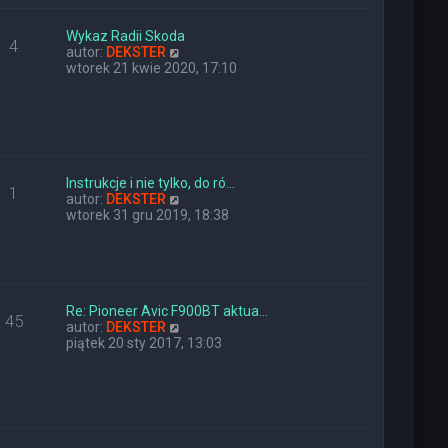
e
w
t
s
l
z
Wykaz Radii Skoda
4
n
y
W
autor:
DEKSTER
a
p
y
wtorek 21 kwie 2020, 17:10
j
o
ś
n
s
w
o
t
i
w
e
s
t
z
l
y
n
Instrukcje i nie tylko, do ró…
1
p
a
W
autor:
DEKSTER
o
j
y
wtorek 31 gru 2019, 18:38
s
n
ś
t
o
w
w
i
s
e
z
t
y
l
Re: Pioneer Avic F900BT aktua…
45
p
n
W
autor:
DEKSTER
o
a
y
piątek 20 sty 2017, 13:03
s
j
ś
t
n
w
o
i
w
e
s
t
z
l