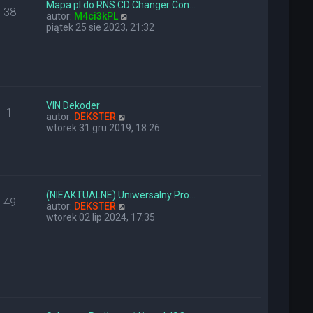
y
n
Mapa pl do RNS CD Changer Con…
38
p
a
W
autor:
M4ci3kPL
o
j
y
piątek 25 sie 2023, 21:32
s
n
ś
t
o
w
w
i
s
e
z
t
y
l
p
n
VIN Dekoder
1
o
W
a
autor:
DEKSTER
s
y
j
wtorek 31 gru 2019, 18:26
t
ś
n
w
o
i
w
e
s
t
z
l
y
(NIEAKTUALNE) Uniwersalny Pro…
49
n
W
p
autor:
DEKSTER
a
y
o
wtorek 02 lip 2024, 17:35
j
ś
s
n
w
t
o
i
w
e
s
t
z
l
y
n
p
a