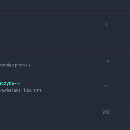
1
18
a się z precyzją.
uczyka <<
9
wiercane i Tubularne.
956