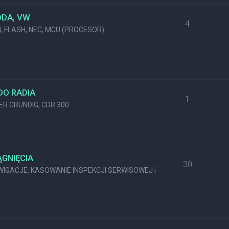
ODA, VW
4
M, FLASH, NEC, MCU (PROCESOR)
DO RADIA
1
KER GRUNDIG, CDR 300
GNIĘCIA
30
GACJE, KASOWANIE INSPEKCJI SERWISOWEJ i