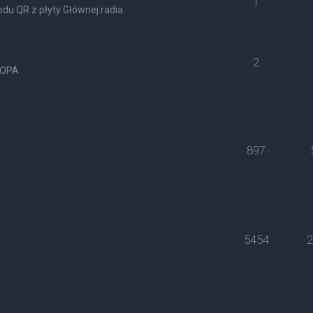
1
du QR z płyty Głównej radia.
2
ROPA
897
5454