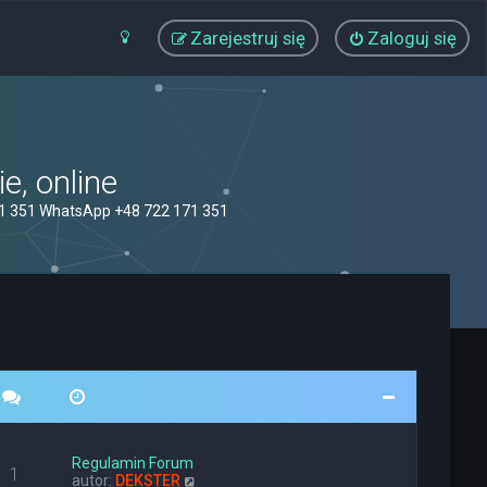
Zarejestruj się
Zaloguj się
, online
71 351 WhatsApp +48 722 171 351
Regulamin Forum
1
W
autor:
DEKSTER