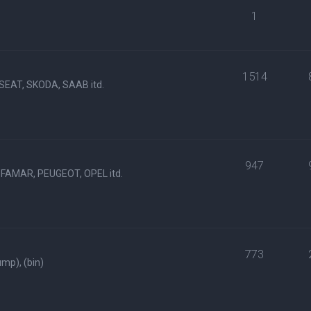
1
1514
SEAT, SKODA, SAAB itd.
947
FAMAR, PEUGEOT, OPEL itd.
773
p), (bin)