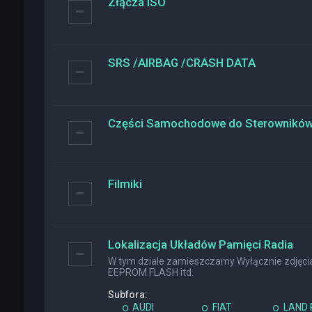
Złącza ISO
SRS /AIRBAG /CRASH DATA
Części Samochodowe do Sterownikó
Filmiki
Lokalizacja Układów Pamięci Radia
W tym dziale zamieszczamy Wyłącznie zdjęcia 
EEPROM FLASH itd.
Subfora:
AUDI
FIAT
LAND 