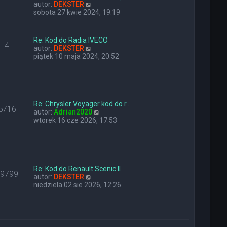
1
W
y
n
autor:
DEKSTER
y
p
a
sobota 27 kwie 2024, 19:19
ś
o
j
w
s
n
i
t
o
Re: Kod do Radia IVECO
4
e
w
W
autor:
DEKSTER
t
s
y
piątek 10 maja 2024, 20:52
l
z
ś
n
y
w
a
p
i
j
o
e
n
s
t
o
t
Re: Chrysler Voyager kod do r…
l
5716
w
W
autor:
Adrian2020
n
s
y
wtorek 16 cze 2026, 17:53
a
z
ś
j
y
w
n
p
i
o
o
e
w
s
t
s
t
l
Re: Kod do Renault Scenic II
z
29799
W
n
autor:
DEKSTER
y
y
a
niedziela 02 sie 2026, 12:26
p
ś
j
o
w
n
s
i
o
t
e
w
t
s