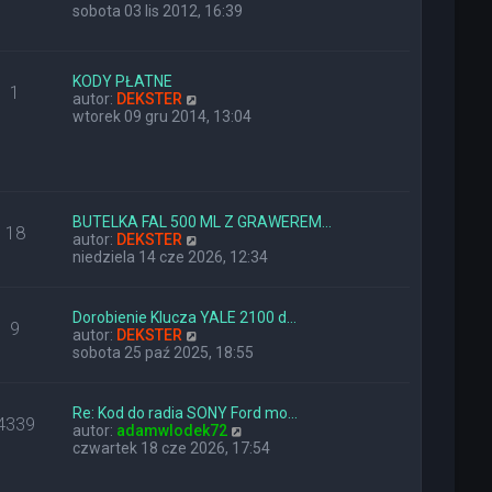
y
sobota 03 lis 2012, 16:39
ś
w
i
e
KODY PŁATNE
1
t
W
autor:
DEKSTER
l
y
wtorek 09 gru 2014, 13:04
n
ś
a
w
j
i
n
e
o
t
w
l
BUTELKA FAL 500 ML Z GRAWEREM…
18
s
n
W
autor:
DEKSTER
z
a
y
niedziela 14 cze 2026, 12:34
y
j
ś
p
n
w
o
o
i
Dorobienie Klucza YALE 2100 d…
9
s
w
e
W
autor:
DEKSTER
t
s
t
y
sobota 25 paź 2025, 18:55
z
l
ś
y
n
w
p
a
i
Re: Kod do radia SONY Ford mo…
o
j
4339
e
W
autor:
adamwlodek72
s
n
t
y
czwartek 18 cze 2026, 17:54
t
o
l
ś
w
n
w
s