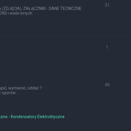
31
ZDJĘCIA), ZAŁĄCZNIKI - DANE TECNICZNE
S i wiele innych.
1
46
pić, wymienić, oddać ?
 oporów ...
czne - Kondensatory Elektrolityczne