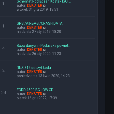
Schemat Podłączeń Kostek ISO …
o
j
1
W
autor:
DEKSTER
s
n
y
wtorek 31 gru 2019, 18:51
t
o
ś
w
w
s
i
z
SRS /AIRBAG /CRASH DATA
1
e
y
W
autor:
DEKSTER
t
p
y
niedziela 27 sty 2019, 18:20
l
o
ś
n
s
w
a
t
i
Baza danych - Poduszka powiet…
j
4
e
W
autor:
DEKSTER
n
t
y
niedziela 26 sty 2020, 11:23
o
l
ś
w
n
w
s
a
i
z
RNS 315 odczyt kodu.
j
2
e
y
W
autor:
DEKSTER
n
t
p
y
poniedziałek 13 kwie 2020, 14:23
o
l
o
ś
w
n
s
w
s
a
t
i
z
FORD 4500 BC LOW CD
j
38
e
y
W
autor:
DEKSTER
n
t
p
y
piątek 16 gru 2022, 17:39
o
l
o
ś
w
n
s
w
s
a
t
i
z
j