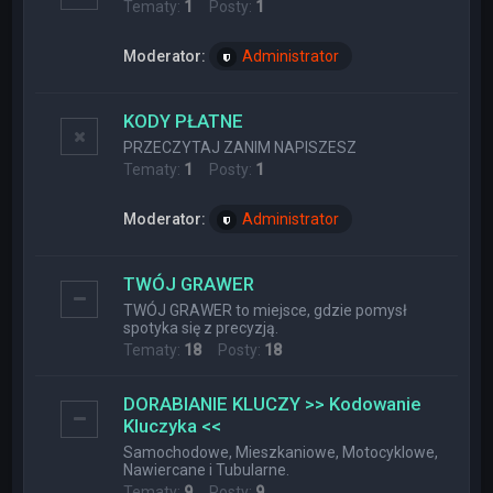
Tematy:
1
Posty:
1
Moderator:
Administrator
KODY PŁATNE
PRZECZYTAJ ZANIM NAPISZESZ
Tematy:
1
Posty:
1
Moderator:
Administrator
TWÓJ GRAWER
TWÓJ GRAWER to miejsce, gdzie pomysł
spotyka się z precyzją.
Tematy:
18
Posty:
18
DORABIANIE KLUCZY >> Kodowanie
Kluczyka <<
Samochodowe, Mieszkaniowe, Motocyklowe,
Nawiercane i Tubularne.
Tematy:
9
Posty:
9