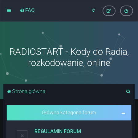
FAQ
RADIOSTART - Kody do Radia,
rozkodowanie, online
S
Strona główna
z
u
Główna kategoria forum
k
a
REGULAMIN FORUM
j