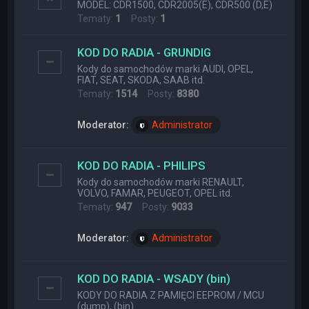
MODEL: CDR1500, CDR2005(E), CDR500 (D,E)
Tematy:
1
Posty:
1
KOD DO RADIA - GRUNDIG
Kody do samochodów marki AUDI, OPEL,
FIAT, SEAT, SKODA, SAAB itd.
Tematy:
1514
Posty:
8380
Moderator:
Administrator
KOD DO RADIA - PHILIPS
Kody do samochodów marki RENAULT,
VOLVO, FAMAR, PEUGEOT, OPEL itd.
Tematy:
947
Posty:
9033
Moderator:
Administrator
KOD DO RADIA - WSADY (bin)
KODY DO RADIA Z PAMIĘCI EEPROM / MCU
(dump), (bin)