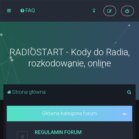
FAQ
RADIOSTART - Kody do Radia,
rozkodowanie, online
S
Strona główna
z
u
Główna kategoria forum
k
a
REGULAMIN FORUM
j