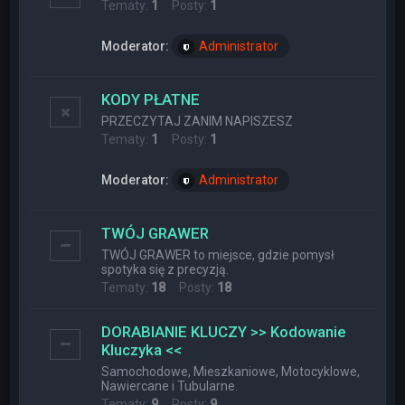
Tematy:
1
Posty:
1
Moderator:
Administrator
KODY PŁATNE
PRZECZYTAJ ZANIM NAPISZESZ
Tematy:
1
Posty:
1
Moderator:
Administrator
TWÓJ GRAWER
TWÓJ GRAWER to miejsce, gdzie pomysł
spotyka się z precyzją.
Tematy:
18
Posty:
18
DORABIANIE KLUCZY >> Kodowanie
Kluczyka <<
Samochodowe, Mieszkaniowe, Motocyklowe,
Nawiercane i Tubularne.
Tematy:
9
Posty:
9