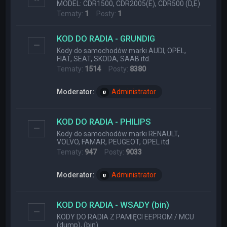
MODEL: CDR1500, CDR2005(E), CDR500 (D,E)
Tematy:
1
Posty:
1
KOD DO RADIA - GRUNDIG
Kody do samochodów marki AUDI, OPEL,
FIAT, SEAT, SKODA, SAAB itd.
Tematy:
1514
Posty:
8380
Moderator:
Administrator
KOD DO RADIA - PHILIPS
Kody do samochodów marki RENAULT,
VOLVO, FAMAR, PEUGEOT, OPEL itd.
Tematy:
947
Posty:
9033
Moderator:
Administrator
KOD DO RADIA - WSADY (bin)
KODY DO RADIA Z PAMIĘCI EEPROM / MCU
(dump), (bin)