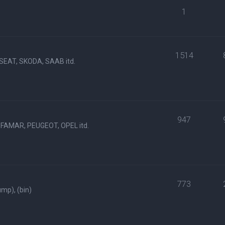
1
1514
SEAT, SKODA, SAAB itd.
947
FAMAR, PEUGEOT, OPEL itd.
773
p), (bin)