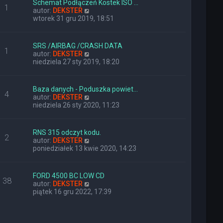
Schemat Podłączeń Kostek ISO …
o
j
1
W
autor:
DEKSTER
s
n
y
wtorek 31 gru 2019, 18:51
t
o
ś
w
w
s
i
z
SRS /AIRBAG /CRASH DATA
1
e
y
W
autor:
DEKSTER
t
p
y
niedziela 27 sty 2019, 18:20
l
o
ś
n
s
w
a
t
i
Baza danych - Poduszka powiet…
j
4
e
W
autor:
DEKSTER
n
t
y
niedziela 26 sty 2020, 11:23
o
l
ś
w
n
w
s
a
i
z
RNS 315 odczyt kodu.
j
2
e
y
W
autor:
DEKSTER
n
t
p
y
poniedziałek 13 kwie 2020, 14:23
o
l
o
ś
w
n
s
w
s
a
t
i
z
FORD 4500 BC LOW CD
j
38
e
y
W
autor:
DEKSTER
n
t
p
y
piątek 16 gru 2022, 17:39
o
l
o
ś
w
n
s
w
s
a
t
i
z
j