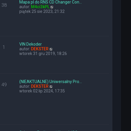
y
n
Mapa pl do RNS CD Changer Con…
38
p
a
W
autor:
M4ci3kPL
o
j
y
piątek 25 sie 2023, 21:32
s
n
ś
t
o
w
w
i
s
e
z
t
y
l
p
n
VIN Dekoder
1
o
W
a
autor:
DEKSTER
s
y
j
wtorek 31 gru 2019, 18:26
t
ś
n
w
o
i
w
e
s
t
z
l
y
(NIEAKTUALNE) Uniwersalny Pro…
49
n
W
p
autor:
DEKSTER
a
y
o
wtorek 02 lip 2024, 17:35
j
ś
s
n
w
t
o
i
w
e
s
t
z
l
y
n
p
a