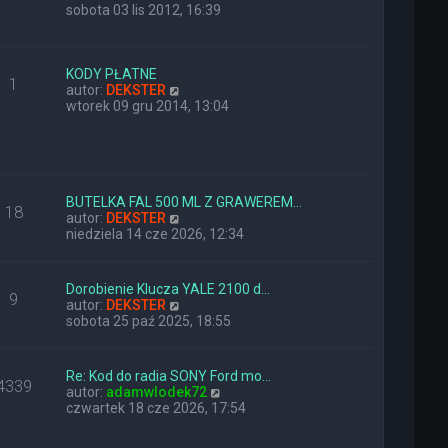
y
sobota 03 lis 2012, 16:39
ś
w
i
e
KODY PŁATNE
1
t
W
autor:
DEKSTER
l
y
wtorek 09 gru 2014, 13:04
n
ś
a
w
j
i
n
e
o
t
w
l
BUTELKA FAL 500 ML Z GRAWEREM…
18
s
n
W
autor:
DEKSTER
z
a
y
niedziela 14 cze 2026, 12:34
y
j
ś
p
n
w
o
o
i
Dorobienie Klucza YALE 2100 d…
9
s
w
e
W
autor:
DEKSTER
t
s
t
y
sobota 25 paź 2025, 18:55
z
l
ś
y
n
w
p
a
i
Re: Kod do radia SONY Ford mo…
o
j
4339
e
W
autor:
adamwlodek72
s
n
t
y
czwartek 18 cze 2026, 17:54
t
o
l
ś
w
n
w
s