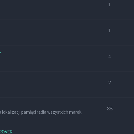
1
1
w
4
2
38
lokalizacji pamięci radia wszystkich marek,
ROVER