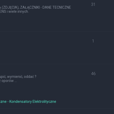
31
ZDJĘCIA), ZAŁĄCZNIKI - DANE TECNICZNE
S i wiele innych.
1
46
pić, wymienić, oddać ?
 oporów ...
czne - Kondensatory Elektrolityczne