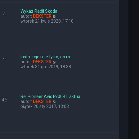
e
w
t
s
l
z
Wykaz Radii Skoda
4
n
y
W
autor:
DEKSTER
a
p
y
wtorek 21 kwie 2020, 17:10
j
o
ś
n
s
w
o
t
i
w
e
s
t
z
l
y
n
Instrukcje i nie tylko, do ró…
1
p
a
W
autor:
DEKSTER
o
j
y
wtorek 31 gru 2019, 18:38
s
n
ś
t
o
w
w
i
s
e
z
t
y
l
Re: Pioneer Avic F900BT aktua…
45
p
n
W
autor:
DEKSTER
o
a
y
piątek 20 sty 2017, 13:03
s
j
ś
t
n
w
o
i
w
e
s
t
z
l