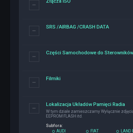
Złącza ISO
SRS /AIRBAG /CRASH DATA
Części Samochodowe do Sterownikó
Filmiki
Lokalizacja Układów Pamięci Radia
W tym dziale zamieszczamy Wyłącznie zdjęcia 
EEPROM FLASH itd.
Subfora:
AUDI
FIAT
LAND 