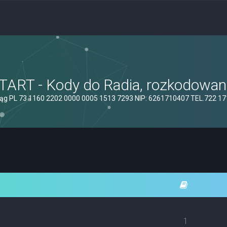
ART - Kody do Radia, rozkodowanie
ąg PL 73 1160 2202 0000 0005 1513 7293 NIP: 6261710407 TEL.722 1
1