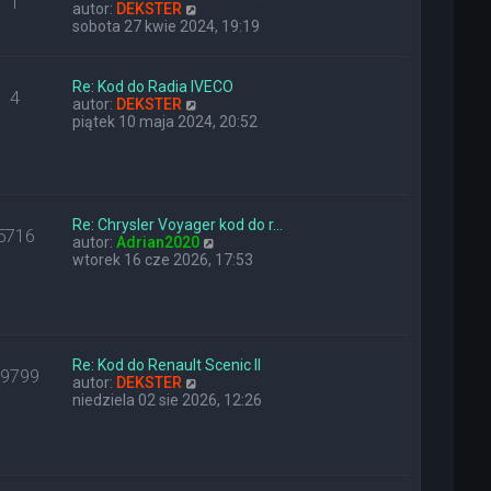
1
n
W
y
autor:
DEKSTER
a
y
p
sobota 27 kwie 2024, 19:19
j
ś
o
n
w
s
o
i
t
Re: Kod do Radia IVECO
4
w
e
W
autor:
DEKSTER
s
t
y
piątek 10 maja 2024, 20:52
z
l
ś
y
n
w
p
a
i
o
j
e
s
n
t
t
o
Re: Chrysler Voyager kod do r…
l
5716
w
W
autor:
Adrian2020
n
s
y
wtorek 16 cze 2026, 17:53
a
z
ś
j
y
w
n
p
i
o
o
e
w
s
t
s
t
l
Re: Kod do Renault Scenic II
z
29799
W
n
autor:
DEKSTER
y
y
a
niedziela 02 sie 2026, 12:26
p
ś
j
o
w
n
s
i
o
t
e
w
t
s