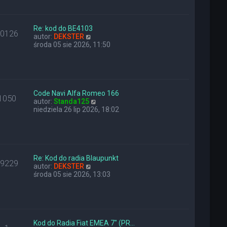
a
i
z
j
e
y
n
t
p
o
l
Re: kod do BE4103
o
10126
w
W
n
autor:
DEKSTER
s
s
y
a
środa 05 sie 2026, 11:50
t
z
ś
j
y
w
n
p
i
o
o
e
w
s
t
s
t
l
z
Code Navi Alfa Romeo 166
1050
n
W
y
autor:
Standa125
a
y
p
niedziela 26 lip 2026, 18:02
j
ś
o
n
w
s
o
i
t
w
e
s
t
z
l
Re: Kod do radia Blaupunkt
29229
y
W
n
autor:
DEKSTER
p
y
a
środa 05 sie 2026, 13:03
o
ś
j
s
w
n
t
i
o
e
w
t
s
l
z
Kod do Radia Fiat EMEA 7" (PR…