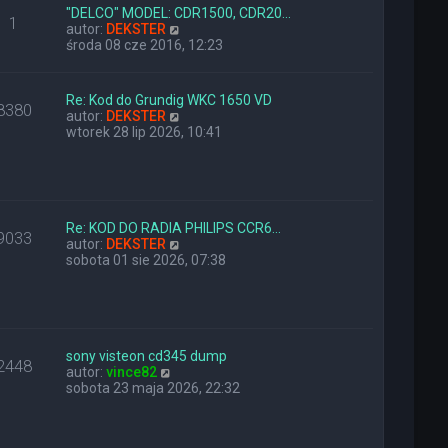
l
z
"DELCO" MODEL: CDR1500, CDR20…
1
n
W
y
autor:
DEKSTER
a
y
p
środa 08 cze 2016, 12:23
j
ś
o
n
w
s
o
i
t
Re: Kod do Grundig WKC 1650 VD
8380
w
e
W
autor:
DEKSTER
s
t
y
wtorek 28 lip 2026, 10:41
z
l
ś
y
n
w
p
a
i
o
j
e
s
n
t
t
o
l
Re: KOD DO RADIA PHILIPS CCR6…
9033
w
n
W
autor:
DEKSTER
s
a
y
sobota 01 sie 2026, 07:38
z
j
ś
y
n
w
p
o
i
o
w
e
s
s
t
t
z
l
sony visteon cd345 dump
2448
W
y
n
autor:
vince82
y
p
a
sobota 23 maja 2026, 22:32
ś
o
j
w
s
n
i
t
o