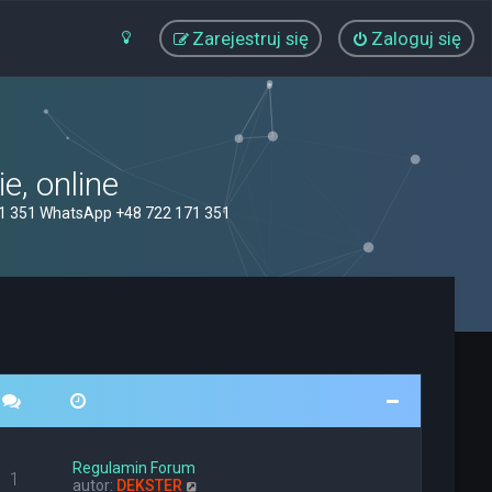
Zarejestruj się
Zaloguj się
, online
71 351 WhatsApp +48 722 171 351
Regulamin Forum
1
W
autor:
DEKSTER