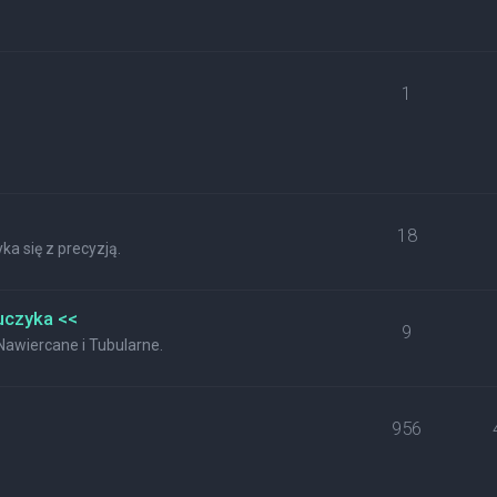
1
18
a się z precyzją.
uczyka <<
9
wiercane i Tubularne.
956