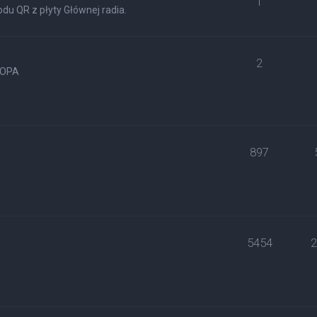
1
du QR z płyty Głównej radia.
2
ROPA
897
5454