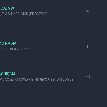
ODA, VW
4
M, FLASH, NEC, MCU (PROCESOR)
DO RADIA
1
KER GRUNDIG, CDR 300
GNIĘCIA
30
GACJE, KASOWANIE INSPEKCJI SERWISOWEJ i