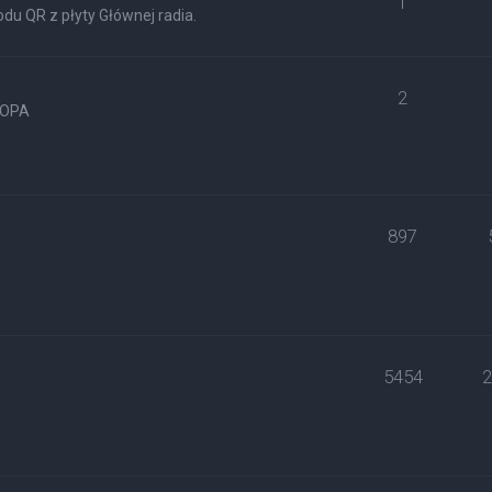
1
du QR z płyty Głównej radia.
2
ROPA
897
5454