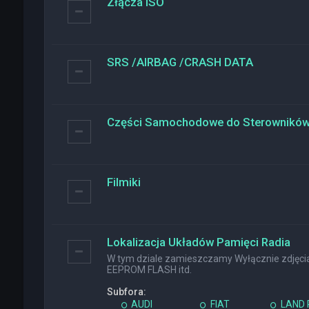
Złącza ISO
SRS /AIRBAG /CRASH DATA
Części Samochodowe do Sterownikó
Filmiki
Lokalizacja Układów Pamięci Radia
W tym dziale zamieszczamy Wyłącznie zdjęcia 
EEPROM FLASH itd.
Subfora:
AUDI
FIAT
LAND 