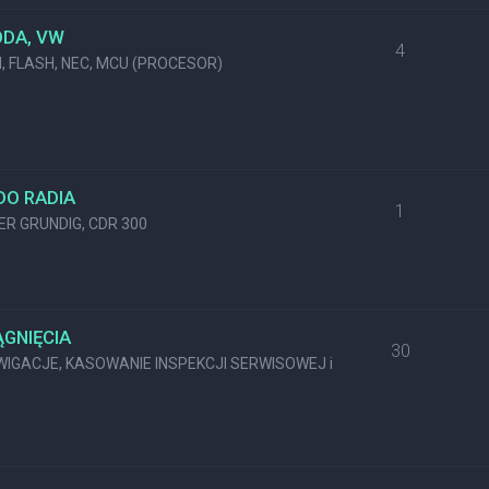
ODA, VW
4
M, FLASH, NEC, MCU (PROCESOR)
DO RADIA
1
KER GRUNDIG, CDR 300
GNIĘCIA
30
GACJE, KASOWANIE INSPEKCJI SERWISOWEJ i