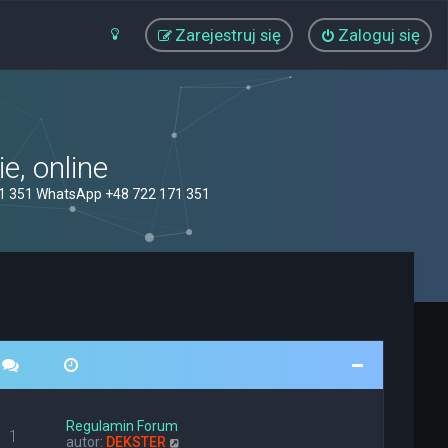
Zarejestruj się
Zaloguj się
, online
71 351 WhatsApp +48 722 171 351
Regulamin Forum
1
W
autor:
DEKSTER