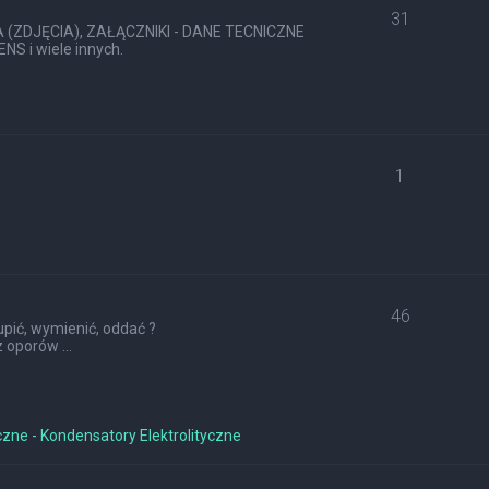
31
ZDJĘCIA), ZAŁĄCZNIKI - DANE TECNICZNE
S i wiele innych.
1
46
pić, wymienić, oddać ?
 oporów ...
czne - Kondensatory Elektrolityczne