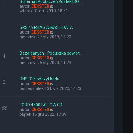
Schemat Podłączeń Kostek ISO …
o
j
1
W
autor:
DEKSTER
s
n
y
wtorek 31 gru 2019, 18:51
t
o
ś
w
w
s
i
z
SRS /AIRBAG /CRASH DATA
1
e
y
W
autor:
DEKSTER
t
p
y
niedziela 27 sty 2019, 18:20
l
o
ś
n
s
w
a
t
i
Baza danych - Poduszka powiet…
j
4
e
W
autor:
DEKSTER
n
t
y
niedziela 26 sty 2020, 11:23
o
l
ś
w
n
w
s
a
i
z
RNS 315 odczyt kodu.
j
2
e
y
W
autor:
DEKSTER
n
t
p
y
poniedziałek 13 kwie 2020, 14:23
o
l
o
ś
w
n
s
w
s
a
t
i
z
FORD 4500 BC LOW CD
j
38
e
y
W
autor:
DEKSTER
n
t
p
y
piątek 16 gru 2022, 17:39
o
l
o
ś
w
n
s
w
s
a
t
i
z
j