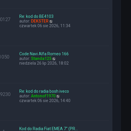
a
i
z
j
e
y
n
t
p
o
l
Re: kod do BE4103
o
10127
w
W
n
autor:
DEKSTER
s
s
y
a
czwartek 06 sie 2026, 11:34
t
z
ś
j
y
w
n
p
i
o
o
e
w
s
t
s
t
l
z
Code Navi Alfa Romeo 166
1050
n
W
y
autor:
Standa125
a
y
p
niedziela 26 lip 2026, 18:02
j
ś
o
n
w
s
o
i
t
w
e
s
t
z
l
Re: kod do radia bosh iveco
29230
y
n
W
autor:
Antonof1970
p
a
y
czwartek 06 sie 2026, 14:40
o
j
ś
s
n
w
t
o
i
w
e
s
t
z
l
Kod do Radia Fiat EMEA 7" (PR…