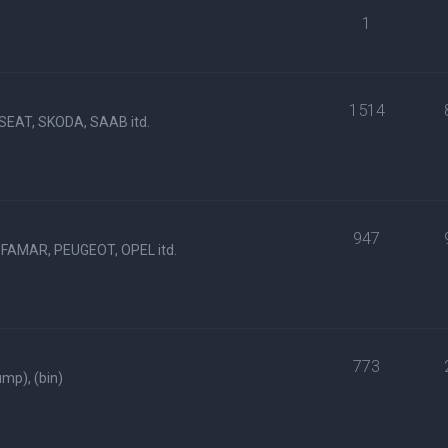
1
1514
SEAT, SKODA, SAAB itd.
947
FAMAR, PEUGEOT, OPEL itd.
773
p), (bin)