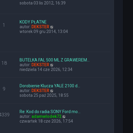
y
sobota 03 lis 2012, 16:39
ś
w
i
e
KODY PŁATNE
1
t
W
autor:
DEKSTER
l
y
wtorek 09 gru 2014, 13:04
n
ś
a
w
j
i
n
e
o
t
w
l
BUTELKA FAL 500 ML Z GRAWEREM…
18
s
n
W
autor:
DEKSTER
z
a
y
niedziela 14 cze 2026, 12:34
y
j
ś
p
n
w
o
o
i
Dorobienie Klucza YALE 2100 d…
9
s
w
e
W
autor:
DEKSTER
t
s
t
y
sobota 25 paź 2025, 18:55
z
l
ś
y
n
w
p
a
i
Re: Kod do radia SONY Ford mo…
o
j
4339
e
W
autor:
adamwlodek72
s
n
t
y
czwartek 18 cze 2026, 17:54
t
o
l
ś
w
n
w
s