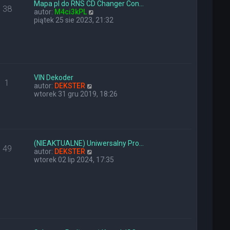
y
n
Mapa pl do RNS CD Changer Con…
38
p
a
W
autor:
M4ci3kPL
o
j
y
piątek 25 sie 2023, 21:32
s
n
ś
t
o
w
w
i
s
e
z
t
y
l
p
n
VIN Dekoder
1
o
W
a
autor:
DEKSTER
s
y
j
wtorek 31 gru 2019, 18:26
t
ś
n
w
o
i
w
e
s
t
z
l
y
(NIEAKTUALNE) Uniwersalny Pro…
49
n
W
p
autor:
DEKSTER
a
y
o
wtorek 02 lip 2024, 17:35
j
ś
s
n
w
t
o
i
w
e
s
t
z
l
y
n
p
a