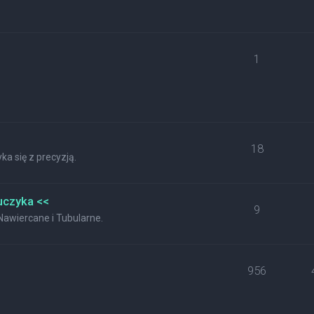
1
18
a się z precyzją.
uczyka <<
9
wiercane i Tubularne.
956