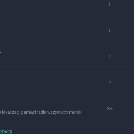
1
1
w
4
2
38
lokalizacji pamięci radia wszystkich marek,
ROVER