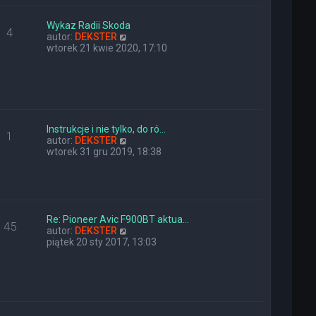
e
w
t
s
l
z
Wykaz Radii Skoda
4
n
y
W
autor:
DEKSTER
a
p
y
wtorek 21 kwie 2020, 17:10
j
o
ś
n
s
w
o
t
i
w
e
s
t
z
l
y
n
Instrukcje i nie tylko, do ró…
1
p
a
W
autor:
DEKSTER
o
j
y
wtorek 31 gru 2019, 18:38
s
n
ś
t
o
w
w
i
s
e
z
t
y
l
Re: Pioneer Avic F900BT aktua…
45
p
n
W
autor:
DEKSTER
o
a
y
piątek 20 sty 2017, 13:03
s
j
ś
t
n
w
o
i
w
e
s
t
z
l