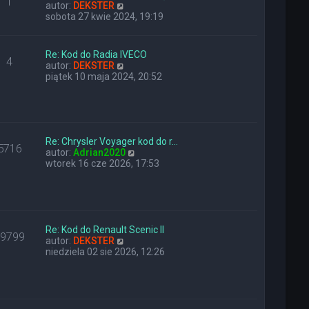
1
W
y
n
autor:
DEKSTER
y
p
a
sobota 27 kwie 2024, 19:19
ś
o
j
w
s
n
i
t
o
Re: Kod do Radia IVECO
4
e
w
W
autor:
DEKSTER
t
s
y
piątek 10 maja 2024, 20:52
l
z
ś
n
y
w
a
p
i
j
o
e
n
s
t
o
t
Re: Chrysler Voyager kod do r…
l
5716
w
W
autor:
Adrian2020
n
s
y
wtorek 16 cze 2026, 17:53
a
z
ś
j
y
w
n
p
i
o
o
e
w
s
t
s
t
l
Re: Kod do Renault Scenic II
z
29799
W
n
autor:
DEKSTER
y
y
a
niedziela 02 sie 2026, 12:26
p
ś
j
o
w
n
s
i
o
t
e
w
t
s