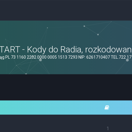
ART - Kody do Radia, rozkodowanie
ąg PL 73 1160 2202 0000 0005 1513 7293 NIP: 6261710407 TEL.722 1
1