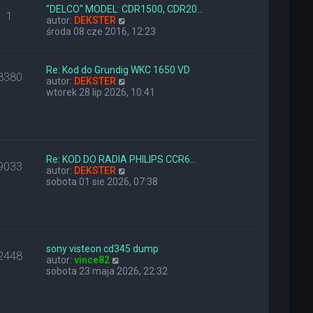
l
z
"DELCO" MODEL: CDR1500, CDR20…
1
n
W
y
autor:
DEKSTER
a
y
p
środa 08 cze 2016, 12:23
j
ś
o
n
w
s
o
i
t
Re: Kod do Grundig WKC 1650 VD
8380
w
e
W
autor:
DEKSTER
s
t
y
wtorek 28 lip 2026, 10:41
z
l
ś
y
n
w
p
a
i
o
j
e
s
n
t
t
o
l
Re: KOD DO RADIA PHILIPS CCR6…
9033
w
n
W
autor:
DEKSTER
s
a
y
sobota 01 sie 2026, 07:38
z
j
ś
y
n
w
p
o
i
o
w
e
s
s
t
t
z
l
sony visteon cd345 dump
2448
W
y
n
autor:
vince82
y
p
a
sobota 23 maja 2026, 22:32
ś
o
j
w
s
n
i
t
o