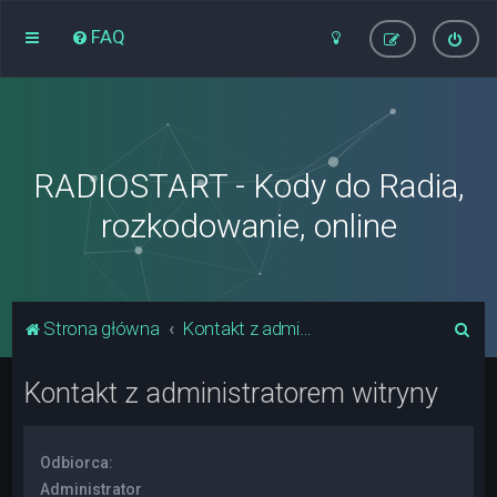
FAQ
RADIOSTART - Kody do Radia,
rozkodowanie, online
S
Strona główna
Kontakt z administratorem witryny
z
Kontakt z administratorem witryny
u
k
a
Odbiorca:
j
Administrator