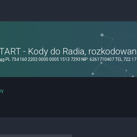
ART - Kody do Radia, rozkodowanie
ąg PL 73 1160 2202 0000 0005 1513 7293 NIP: 6261710407 TEL.722 1
ny