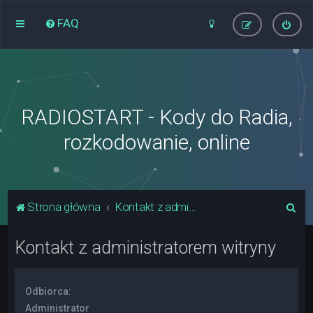
FAQ
RADIOSTART - Kody do Radia,
rozkodowanie, online
S
Strona główna
Kontakt z administratorem witryny
z
Kontakt z administratorem witryny
u
k
a
Odbiorca:
j
Administrator