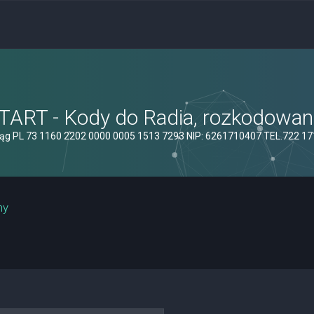
ART - Kody do Radia, rozkodowanie
ąg PL 73 1160 2202 0000 0005 1513 7293 NIP: 6261710407 TEL.722 1
ny