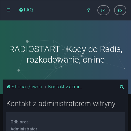
FAQ
RADIOSTART - Kody do Radia,
rozkodowanie, online
S
Strona główna
Kontakt z administratorem witryny
z
Kontakt z administratorem witryny
u
k
a
Odbiorca:
j
Administrator