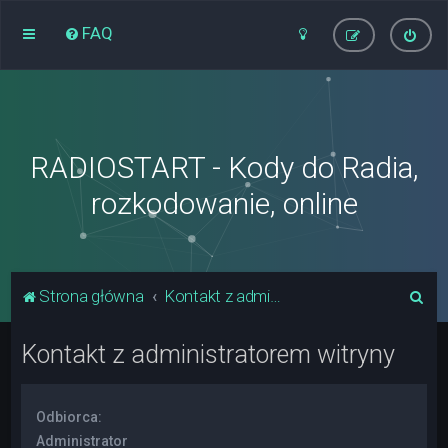
FAQ
RADIOSTART - Kody do Radia,
rozkodowanie, online
S
Strona główna
Kontakt z administratorem witryny
z
Kontakt z administratorem witryny
u
k
a
Odbiorca:
j
Administrator