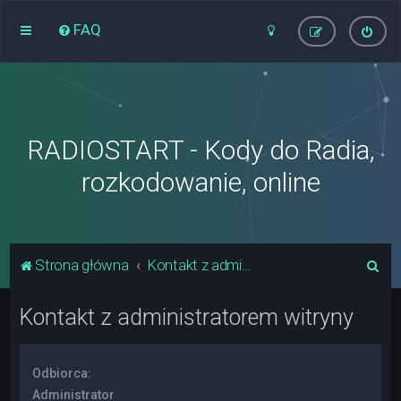
FAQ
RADIOSTART - Kody do Radia,
rozkodowanie, online
S
Strona główna
Kontakt z administratorem witryny
z
Kontakt z administratorem witryny
u
k
a
Odbiorca:
j
Administrator