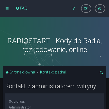
FAQ
RADIOSTART - Kody do Radia,
rozkodowanie, online
S
Strona główna
Kontakt z administratorem witryny
z
Kontakt z administratorem witryny
u
k
a
Odbiorca:
j
Administrator