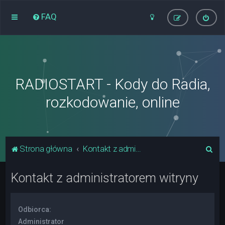
FAQ
RADIOSTART - Kody do Radia,
rozkodowanie, online
S
Strona główna
Kontakt z administratorem witryny
z
Kontakt z administratorem witryny
u
k
a
Odbiorca:
j
Administrator