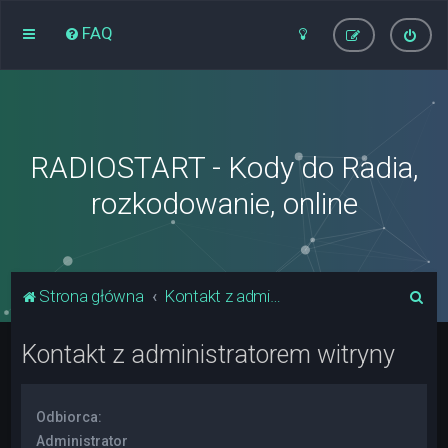
FAQ
RADIOSTART - Kody do Radia,
rozkodowanie, online
S
Strona główna
Kontakt z administratorem witryny
z
Kontakt z administratorem witryny
u
k
a
Odbiorca:
j
Administrator