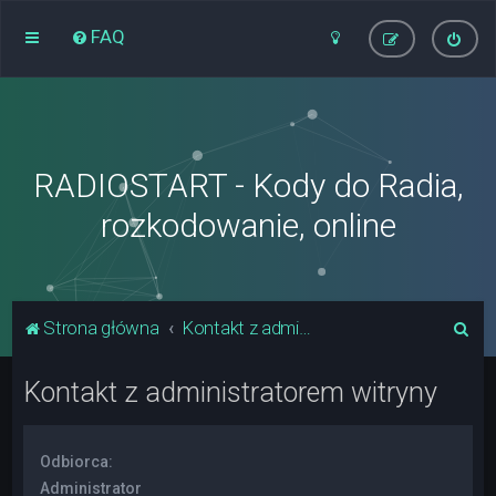
FAQ
RADIOSTART - Kody do Radia,
rozkodowanie, online
S
Strona główna
Kontakt z administratorem witryny
z
Kontakt z administratorem witryny
u
k
a
Odbiorca:
j
Administrator