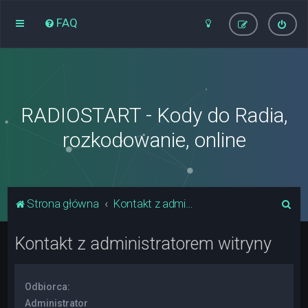
FAQ
RADIOSTART - Kody do Radia,
rozkodowanie, online
S
Strona główna
Kontakt z administratorem witryny
z
Kontakt z administratorem witryny
u
k
a
Odbiorca:
j
Administrator