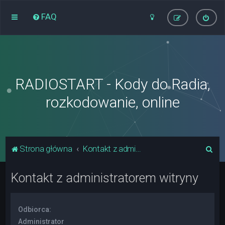
FAQ
RADIOSTART - Kody do Radia,
rozkodowanie, online
S
Strona główna
Kontakt z administratorem witryny
z
Kontakt z administratorem witryny
u
k
a
Odbiorca:
j
Administrator